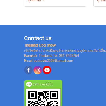
ดูเพิ่มเติม
ดูเพิ่ม
ดูแลของศูนย์พักพิงสัตว์ทั่วประเทศ เพื่อ
ถ้วน 
ให้เพื่อนร่วมโลกสี่ขาเหล่านี้ได้มีที่พัก
การเลี
อันอบอุ่นและปลอดภัย มีอาหารกิน
ต้องก
เพียงพอ และมีเจ้าของที่คอยให้ความรัก
และเอาใจใส่อย่างแท้จริง
Contact us
Thailand Dog show
เว็ปไซต์ข่าว-สารเพื่อคนรักการประกวดสุนัข และสัตว์เลี้ย
Bangkok Thailand, Tel. 081-3425254
Email: petnews2005@gmail.com
petnews2005