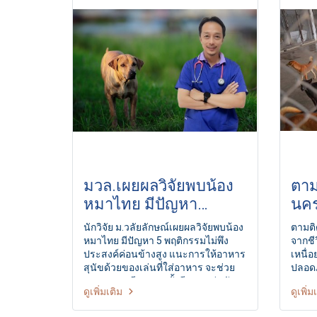
มวล.เผยผลวิจัยพบน้อง
ตาม
หมาไทย มีปัญหา
นคร
พฤติกรรมไม่พึงประสงค์
นักวิจัย ม.วลัยลักษณ์เผยผลวิจัยพบน้อง
ตามติ
ค่อนข้างสูง
หมาไทย มีปัญหา 5 พฤติกรรมไม่พึง
จากชี
ประสงค์ค่อนข้างสูง แนะการให้อาหาร
เหนื่
สุนัขด้วยของเล่นที่ใส่อาหาร จะช่วย
ปลอดภ
ลดความเครียด รวมทั้งมีเวลาเล่นกับ
การหา
ดูเพิ่มเติม
ดูเพิ่ม
สุนัข พาไปเดินเล่น ให้รางวัล ไม่
หรือห
ลงโทษ
สุนัข