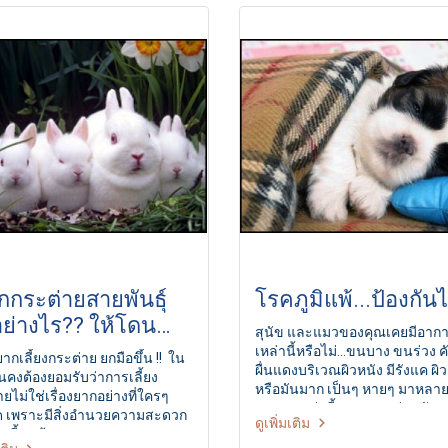
ในบ้านหลังใหม่ที่แสนอบอุ่นและ
ขึ้น และที่สำคัญเพื่อช่วยกันทำใ
ัย ณ ศูนย์พักพิงสุนัขจรจัดนคร
พิษสุนัขบ้าหมดไปจากประเทศไ
รินทร์ จังหวัดนครราชสีมา
ภายในปี ๒๕๖๓
อกกระต่ายสายพันธุ์
โรคภูมิแพ้...ป้องกันได
่างไร?? ให้โดน
สุนัข และแมวของคุณเคยมีอาก
..แต่ไม่โดนหลอก!!
เหล่านี้หรือไม่...ขนบาง ขนร่วง ค
กเลี้ยงกระต่าย ยกมือขึ้น !! ใน
ผื่นแดงบริเวณผิวหนัง มีรังแค ผิว
ันคงต้องยอมรับว่าการเลี้ยง
หรือมันมาก เป็นๆ หายๆ มาหลายปี
ยไม่ใช่เรื่องยากอย่างที่ใครๆ
อาการเหล่านี้อาจแสดงว่าสุนัข
ด เพราะมีสิ่งอำนวยความสะดวก
ดูเพิ่มเติม
คุณประสบปัญหา “ภูมิแพ้” more
เลี้ยงเจ้าขนปุยมากมาย ครบ