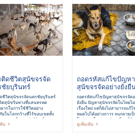
ติดชีวิตสุนัขจรจัด
ถอดรหัสแก้ไขปัญหา
ชัยบุรินทร์
สุนัขจรจัดอย่างยั่งยื
ดชีวิตสุนัขจรจัดนครชัยบุรินทร์
ถอดรหัสแก้ไขปัญหาสุนัขจรจัดอ
วิตสุนัขริมทางที่แสนทรหด
ยั่งยืน ปัญหาสุนัขจรจัดในไทยไม่
อยยากในการใช้ชีวิตอย่าง
เรื่องใหม่ แต่ก็ยังไม่สามารถแก้ไ
ัยในโลกกว้างที่ไร้ขอบเขตทั้ง
หมดไปได้อย่างถาวร จนกลายเป็น
อาหารเพื่อประทังชีวิต ที่นอน
ในปัญหาใหญ่ของสังคมไทยที่ต้อ
เติม
ดูเพิ่มเติม
ลบเร้นจากการถูกทำร้าย วันนี้
กันแก้อย่างจริงจังและยั่งยืน เพื่
จรจัดจำนวนนับพันตัวได้มีโอกาส
และป้องกันไม่ให้มีสุนัขจรจัดเพิ