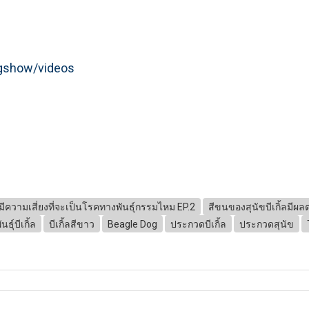
ogshow/videos
นมีความเสี่ยงที่จะเป็นโรคทางพันธุ์กรรมไหม EP.2
สีขนของสุนัขบีเกิ้ลมี
นธุ์บีเกิ้ล
บีเกิ้ลสีขาว
Beagle Dog
ประกวดบีเกิ้ล
ประกวดสุนัข