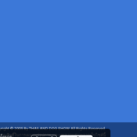
right © 2005 By THAILAND DOG SHOW All Rights Reserved.
งวนสิทธิ์ในการเผยแพร่รูปภาพ และบทความต่างๆจากเว็บไซต์นี้
นโยบาย