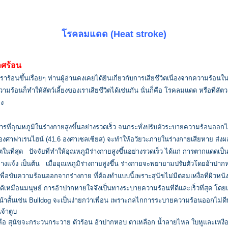
โรคลมแดด (
Heat stroke)
าศร้อน
เราร้อนขึ้นเรื่อยๆ ท่านผู้อ่านคงเคยได้ยินเกี่ยวกับการเสียชีวิตเนื่องจากความร้อน
ามร้อนก็ทำให้สัตว์เลี้ยงของเราเสียชีวิตได้เช่นกัน นั่นก็คือ โรคลมแดด หรือที่สัต
อง
รที่อุณหภูมิในร่างกายสูงขึ้นอย่างรวดเร็ว จนกระทั่งปรับตัวระบายความร้อนออก
07 องศาฟาเรนไฮน์ (41.6 องศาเซลเซียส) จะทำให้อวัยวะภายในร่างกายเสียหาย ส่งผ
ตในที่สุด ปัจจัยที่ทำให้อุณหภูมิร่างกายสูงขึ้นอย่างรวดเร็ว ได้แก่ การตากแดดเ
งแจ้ง เป็นต้น เมื่ออุณหภูมิร่างกายสูงขึ้น ร่างกายจะพยายามปรับตัวโดยอ้าปาก
่อขับความร้อนออกจากร่างกาย ที่ต้องทำแบบนี้เพราะสุนัขไม่มีต่อมเหงื่อที่ผิวหนังท
เหมือนมนุษย์ การอ้าปากหายใจจึงเป็นทางระบายความร้อนที่ดีและเร็วที่สุด โดย
น้าสั้นเช่น Bulldog จะเป็นง่ายกว่าเพื่อน เพราะกลไกการระบายความร้อนออกไม่
จ้าตูบ
บคือ สุนัขจะกระวนกระวาย ตัวร้อน อ้าปากหอบ ตาเหลือก น้ำลายไหล ใบหูและเหงื