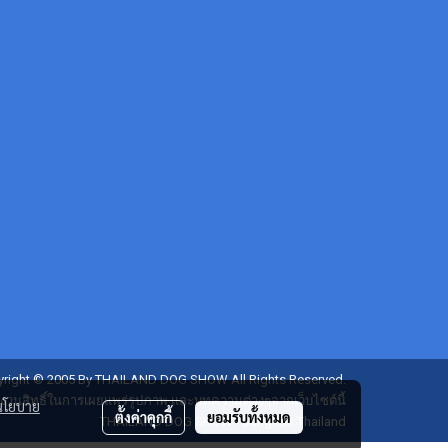
right © 2005 By THAILAND DOG SHOW All Rights Reserved.
งวนสิทธิ์ในการเผยแพร่รูปภาพ และบทความต่างๆจากเว็บไซต์นี้
นโยบาย
ตั้งค่าคุกกี้
ยอมรับทั้งหมด
THAILAND DOG SHOW : Bangkok Thailand