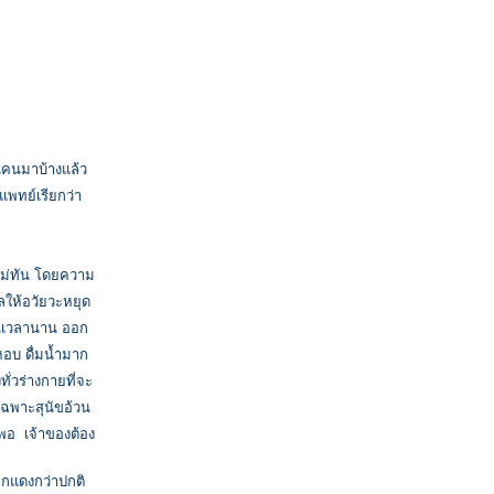
ในคนมาบ้างแล้ว
วแพทย์เรียกว่า
ไม่ทัน โดยความ
ลให้อวัยวะหยุด
ป็นเวลานาน ออก
หอบ ดื่มน้ำมาก
ั่วร่างกายที่จะ
เฉพาะสุนัขอ้วน
ดีพอ
เจ้าของต้อง
อกแดงกว่าปกติ