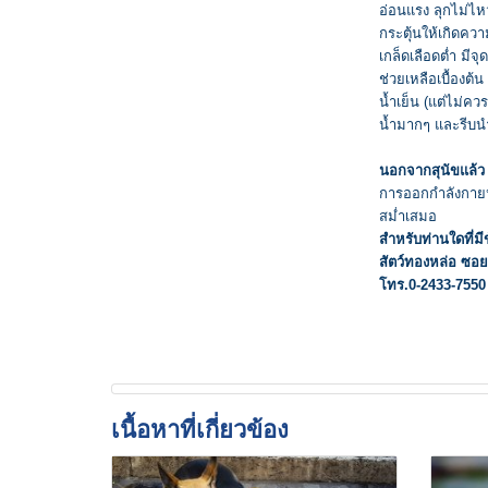
อ่อนแรง ลุกไม่ไ
กระตุ้นให้เกิดคว
เกล็ดเลือดต่ำ มี
ช่วยเหลือเบื้องต้
น้ำเย็น (แต่ไม่คว
น้ำมากๆ และรีบนำ
นอกจากสุนัขแล้ว ส
การออกกำลังกายหนั
สม่ำเสมอ
สำหรับท่านใดที่ม
สัตว์ทองหล่อ ซอ
โทร.0-2433-7550
เนื้อหาที่เกี่ยวข้อง