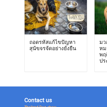
ถอดรหัสแก้ไขปัญหา
มวล
สุนัขจรจัดอย่างยั่งยืน
หม
พฤต
ประ
Contact us