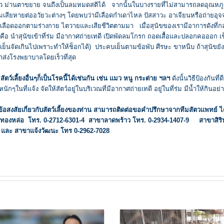
หว ม่านตาขยาย จนถึงเป็นลมหมดสติได้ จากนั้นในบางรายที่ไม่สามารถลดอุณหภู
ามเสียหายต่ออวัยวะต่างๆ โดยพบว่ามีเลือดกำเดาไหล ปัสสาวะ อาเจียนหรือถ่ายอุจ
จุดเลือดออกตามร่างกาย ไตวายและเสียชีวิตตามมา เมื่อสุนัขของเรามีอาการดังที่ก
น คือ นำสุนัขเข้าที่ร่ม มีอากาศถ่ายเทดี เปิดพัดลมโกรก ถอดเสื้อและปลอกคอออก เ
รเย็นจัดเกินไปเพราะทำให้ช็อกได้) ประคบเย็นตามข้อพับ ศีรษะ ขาหนีบ ถ้าสุนัขยังม
ส่งโรงพยาบาลโดยเร็วที่สุด
ัตว์เลี้ยงอื่นๆก็เป็นโรคนี้ได้เช่นกัน เช่น แมว หนู กระต่าย ฯลฯ
ดังนั้นวิธีป้องกันที่ด
กๆในที่แจ้ง จัดให้สัตว์อยู่ในบริเวณที่มีอากาศถ่ายเทดี อยู่ในที่ร่ม มีน้ำให้กินอย
ีข้อสงสัยเกี่ยวกับสัตว์เลี้ยงของท่าน สามารถติดต่อขอคำปรึกษาจากทีมสัตวแพทย์ ไ
ยทองหล่อ โทร. 0-2712-6301-4 สาขาลาดพร้าว โทร. 0-2934-1407-9 สาขาสิรินท
 และ สาขาแจ้งวัฒนะ โทร 0-2962-7028