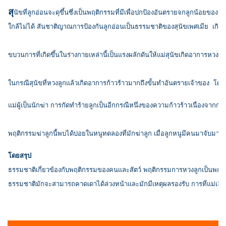
สุ
นัขที่ลูกอ่อนจะดุขึ้นซึ่งเป็นพฤติกรรมที่มีเพื่อปกป้องอันตรายจกลูกน้อยของเ
ใกล้ไม่ได้ สันชาติญาณการป้องกันลูกอ่อนเป็นธรรมชาติของสุนัขเพศเมีย เกิดเน
ขบวนการที่เกิดขึ้นในร่างกายเหล่านี้เป็นแรงผลักดันให้แม่สุนัขเกิดอาการหว
ในกรณีสุนัขที่หวงลูกแล้วเกิดอาการก้าวร้าวมากถึงขั้นทำอันตรายเจ้าของ โดยเ
แม่ผู้เป็นนักฆ่า การกัดทำร้ายลูกเป็นอีกกรณีหนึ่งของความก้าวร้าวเนื่องจากก
พฤติกรรมฆ่าลูกนี้พบได้บ่อยในหนูทดลองที่มักฆ่าลูก เมื่อลูกหนูมีคนมาจับมากเ
โดยสรุป
ธรรมชาติเกี่ยวข้องกับพฤติกรรมของคนและสัตว์ พฤติกรรมการหวงลูกเป็นพฤติก
ธรรมชาติมักจะสามารถคาดเดาได้ล่วงหน้าและมักมีเหตุผลรองรับ การที่แม่เลี้ยงล