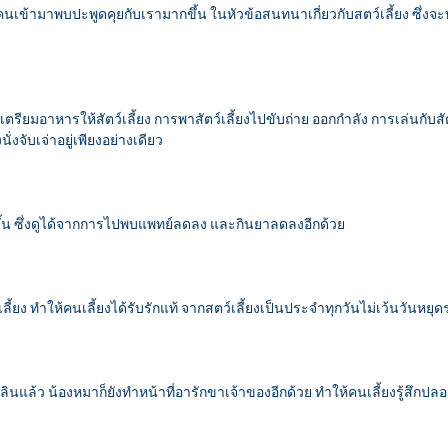
นเข้ามาพบปะพูดคุยกับเรามากขึ้น ในหัวข้อสนทนาเกี่ยวกับสตว์เลี้ยง ซึ่งจ
รียมอาหารให้สัตว์เลี้ยง การพาสัตว์เลี้ยงไปขับถ่าย ออกกำลัง การเล่นกับสัต
ั่งจับเจ่าอยู่เพียงอย่างเดียว
ขึ้น ซึ่งดูได้จากการไปพบแพทย์ลดลง และกินยาลดลงอีกด้วย
เลี้ยง ทำให้คนเลี้ยงได้รับรักแท้ จากสตว์เลี้ยงเป็นประจำทุกวันไม่เว้นวันหย
ล้ว น้องหมาก็ยังทำหน้าที่อารักขาเจ้าของอีกด้วย ทำให้คนเลี้ยงรู้สึกปลอ