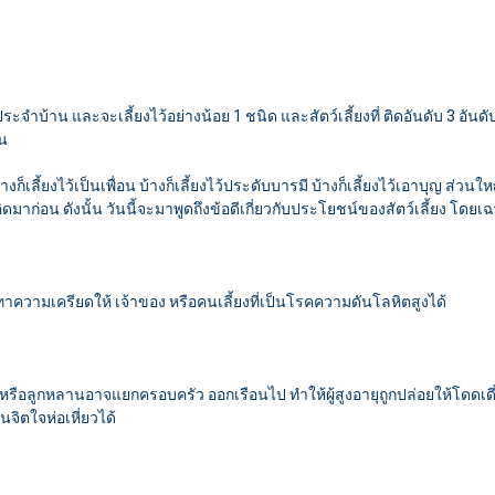
ระจำบ้าน และจะเลี้ยงไว้อย่างน้อย 1 ชนิด และสัตว์เลี้ยงที่ ติดอันดับ 3 อัน
่น
งก็เลี้ยงไว้เป็นเพื่อน บ้างก็เลี้ยงไว้ประดับบารมี บ้างก็เลี้ยงไว้เอาบุญ ส่วนใ
ิดมาก่อน ดังนั้น วันนี้จะมาพูดถึงข้อดีเกี่ยวกับประโยชน์ของสัตว์เลี้ยง โ
มเครียดให้ เจ้าของ หรือคนเลี้ยงที่เป็นโรคความดันโลหิตสูงได้
 หรือลูกหลานอาจแยกครอบครัว ออกเรือนไป ทำให้ผู้สูงอายุถูกปล่อยให้โดดเดี่ยว
นจิตใจห่อเหี่ยวได้