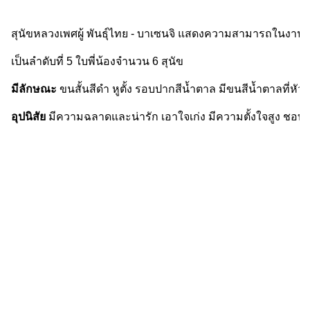
สุนัขหลวงเพศผู้ พันธุ์ไทย - บาเซนจิ แสดงความสามารถในงานมหกร
เป็นลำดับที่ 5 ใบพี่น้องจำนวน 6 สุนัข
มีลักษณะ
ขนสั้นสีดำ หูตั้ง รอบปากสีน้ำตาล มีขนสีน้ำตาลที่หั
อุปนิสัย
มีความฉลาดและน่ารัก เอาใจเก่ง มีความตั้งใจสูง ชอ