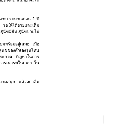
ึกอย่างสม่ำเสมอก็จะได้
ัขอายุประมาณก่อน 1 ปี
 รอให้ได้อายุและเต็ม
ัขมีฮีท สุนัขป่วยไม่
พร้อมอยู่เสมอ เมื่อ
ุนัขของตัวเองรุ่นไหน
การประกวด ปัญหาในการ
ัน การเคารพในเวลา ใน
วามสนุก แล้วอย่าลืม