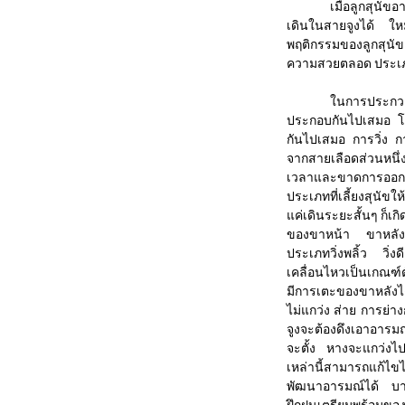
เมื่อลูกสุนัขอ
เดินในสายจูงได้ ใหม
พฤติกรรมของลูกสุนัขเ
ความสวยตลอด ประเภทย
ในการประกวดส
ประกอบกันไปเสมอ โครง
กันไปเสมอ การวิ่ง ก
จากสายเลือดส่วนหนึ่ง
เวลาและขาดการออกกำ
ประเภทที่เลี้ยงสุนั
แค่เดินระยะสั้นๆ ก็เก
ของขาหน้า ขาหลังดี
ประเภทวิ่งพลิ้ว วิ
เคลื่อนไหวเป็นเกณฑ์ตัด
มีการเตะของขาหลังได
ไม่แกว่ง ส่าย การย่าง
จูงจะต้องดึงเอาอารมณ
จะตั้ง หางจะแกว่งไป
เหล่านี้สามารถแก้ไขไ
พัฒนาอารมณ์ได้ บางตั