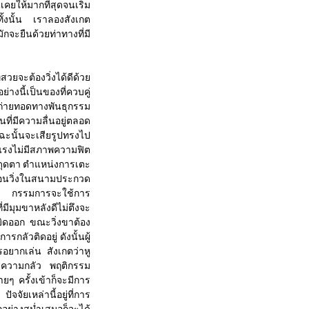
นเคยให้มากที่สุดจนเริ่ม
ั้งนั้น เราลองสังเกต
กจะยืนด้วยท่าทางที่มี
จะต้องวิ่งได้ดีด้วย
างนี้เป็นของที่ควบคู่
รถ่ายทอดทางพันธุกรรม
ที่มีความลื่นอยู่ตลอด
ะนั้นจะเสียรูปทรงไป
งแรงไม่มีสภาพความฟิต
่สะดุดตา ตำแหน่งการเตะ
ตอนวิ่งในสนามประกวด
กัน กรรมการจะใช้การ
ี่มีมุมขาหลังดีไม่ตึงจะ
บิดออก ขณะวิ่งขาต้อง
กลัวติดอยู่ ดังนั้นผู้
รอยากเล่น สังเกตว่าหู
่มีความกลัว พฤติกรรม
ยๆ ครั้งเข้าก็จะมีการ
จัยเหล่านี้อยู่ที่การ