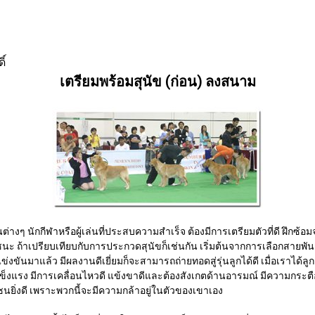
ิ์
เตรียมพร้อมสุนัข (ก่อน) ลงสนาม
ักกีฬาหรือผู้เล่นที่ประสบความสำเร็จ ต้องมีการเตรียมตัวที่ดี ฝึกซ
นะ ถ้าเปรียบเทียบกับการประกวดสุนัขก็เช่นกัน เริ่มต้นจากการเลือกสายพันธ์ที
รแข่งขันมาแล้ว มีผลงานดีเยี่ยมก็จะสามารถถ่ายทอดสู่รุ่นลูกได้ดี เมื่อเราได้ลูก
็งแรง มีการเคลื่อนไหวดี แข้งขาดีและต้องสังเกตด้านอารมณ์ มีความกระตือ
่งซนยิ่งดี เพราะพวกนี้จะมีความกล้าอยู่ในตัวของเขาเอง