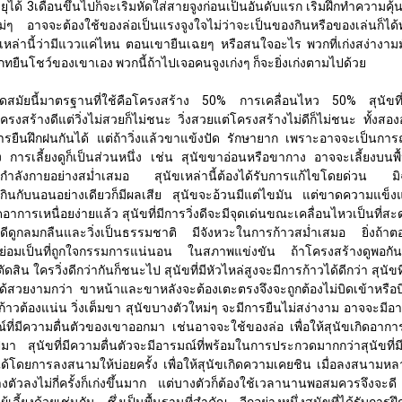
ายุได้ 3เดือนขึ้นไปก็จะเริ่มหัดใส่สายจูงก่อนเป็นอันดับแรก เริ่มฝึกทำความคุ้
่ๆ อาจจะต้องใช้ของล่อเป็นแรงจูงใจไม่ว่าจะเป็นของกินหรือของเล่นก็ได้ท
หล่านี้ว่ามีแววแค่ไหน ตอนเขายืนเฉยๆ หรือสนใจอะไร พวกที่เก่งสง่างามมั
ืนโชว์ของเขาเอง พวกนี้ถ้าไปเจอคนจูงเก่งๆ ก็จะยิ่งเก่งตามไปด้วย
มัยนี้มาตรฐานที่ใช้คือโครงสร้าง 50% การเคลื่อนไหว 50% สุนัขที่สวย
สร้างดีแต่วิ่งไม่สวยก็ไม่ชนะ วิ่งสวยแต่โครงสร้างไม่ดีก็ไม่ชนะ ทั้งสองอย่
ารยืนฝึกฝนกันได้ แต่ถ้าวิ่งแล้วขาแข้งปัด รักษายาก เพราะอาจจะเป็นกา
 การเลี้ยงดูก็เป็นส่วนหนึ่ง เช่น สุนัขขาอ่อนหรือขากาง อาจจะเลี้ยงบนพื้น
ลังกายอย่างสม่ำเสมอ สุนัขเหล่านี้ต้องได้รับการแก้ไขโดยด่วน มิฉ
ขให้กินกับนอนอย่างเดียวก็มีผลเสีย สุนัขจะอ้วนมีแต่ไขมัน แต่ขาดความแข็
ิดอาการเหนื่อยง่ายแล้ว สุนัขที่มีการวิ่งดีจะมีจุดเด่นขณะเคลื่อนไหวเป็นที
ดูกลมกลืนและวิ่งเป็นธรรมชาติ มีจังหวะในการก้าวสม่ำเสมอ ยิ่งถ้า
่งดีย่อมเป็นที่ถูกใจกรรมการแน่นอน ในสภาพแข่งขัน ถ้าโครงสร้างดูพอ
สิน ใครวิ่งดีกว่ากันก็ชนะไป สุนัขที่มีหัวไหล่สูงจะมีการก้าวได้ดีกว่า สุนัขท
้สวยงามกว่า ขาหน้าและขาหลังจะต้องเตะตรงจึงจะถูกต้องไม่บิดเข้าหรือ
ก้าวต้องแน่น วิ่งเต็มขา สุนัขบางตัวใหม่ๆ จะมีการยืนไม่สง่างาม อาจจะมีอาการ
์ที่มีความตื่นตัวของเขาออกมา เช่นอาจจะใช้ของล่อ เพื่อให้สุนัขเกิดอากา
มา สุนัขที่มีความตื่นตัวจะมีอารมณ์ที่พร้อมในการประกวดมากกว่าสุนัขที
ด้โดยการลงสนามให้บ่อยครั้ง เพื่อให้สุนัขเกิดความเคยชิน เมื่อลงสนามหลา
วลงไม่กี่ครั้งก็เก่งขึ้นมาก แต่บางตัวก็ต้องใช้เวลานานพอสมควรจึงจะดี ปัจ