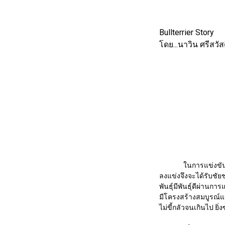
Bullterrier Story
โดย...นาวิน ศรีสวัสด
ในการแข่งขันต่างๆ น
ลงแข่งจึงจะได้รับชัยช
พันธุ์มีพันธุ์ดีผ่านกา
มีโครงสร้างสมบูรณ์แข
ไม่ขี้กลัวจนเกินไป ยิ