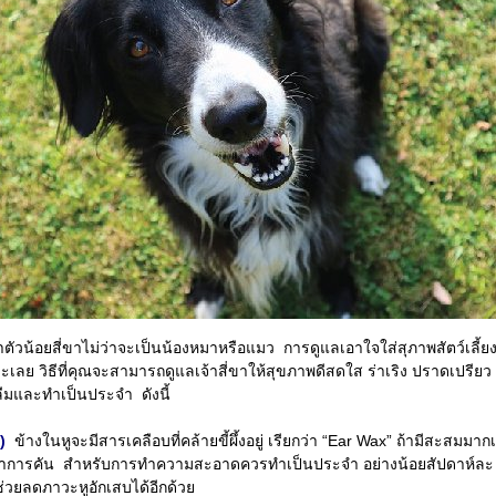
จ้าตัวน้อยสี่ขาไม่ว่าจะเป็นน้องหมาหรือแมว การดูแลเอาใจใส่สุภาพสัตว์เลี้ยงข
ละเลย วิธีที่คุณจะสามารถดูแลเจ้าสี่ขาให้สุขภาพดีสดใส ร่าเริง ปราดเปรียว
วรลืมและทำเป็นประจำ ดังนี้
)
ข้างในหูจะมีสารเคลือบที่คล้ายขี้ผึ้งอยู่ เรียกว่า “Ear Wax” ถ้ามีสะสมมาก
าการคัน สำหรับการทำความสะอาดควรทำเป็นประจำ อย่างน้อยสัปดาห์ละ 1
่วยลดภาวะหูอักเสบได้อีกด้วย