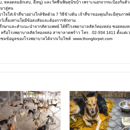
บ, หลอดลมอักเสบ, ฉี่หนู) และวัคซีนพิษสุนัขบ้า เพราะนอกจากจะป้องกันตัวสัต
ดมาสู่คน
ใจใส่เจ้าสี่ขาอย่างใกล้ชิดด้วย 7 วิธีข้างต้น เจ้าสี่ขาของคุณก็จะมีสุขภาพที่
ตว์เลี้ยงท่านใดมีข้อสงสัยและต้องการซักถาม
ึกษาและคำแนะนำจากสัตวแพทย์ ได้ที่โรงพยาบาลสัตว์ทองหล่อ ซอยทองหล่
 หรือโรงพยาบาลสัตว์ทองหล่อ สาขาลาดพร้าว โทร. 02-934 1411 ตั้งแต่เ
มชมข้อมูลของโรงพยาบาลได้จากเว็บไซต์
www.thonglorpet.com