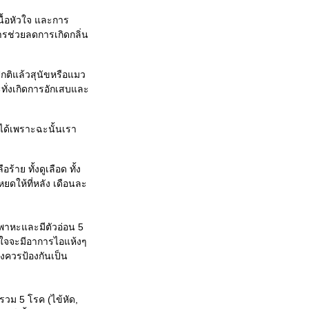
ื้อหัวใจ และการ
นการช่วยลดการเกิดกลิ่น
 ปกติแล้วสุนัขหรือแมว
ทั่งเกิดการอักเสบและ
มได้เพราะฉะนั้นเรา
ร้าย ทั้งดูเลือด ทั้ง
หยดให้ที่หลัง เดือนละ
นพาหะและมีตัวอ่อน 5
ัวใจจะมีอาการไอแห้งๆ
องควรป้องกันเป็น
รวม 5 โรค (ไข้หัด,