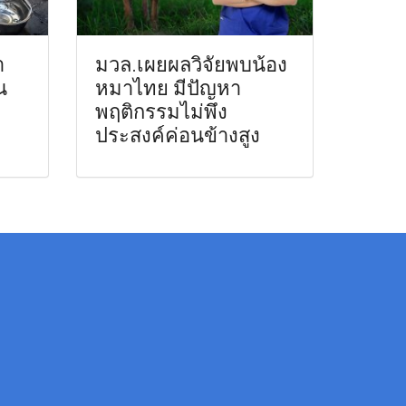
า
มวล.เผยผลวิจัยพบน้อง
น
หมาไทย มีปัญหา
พฤติกรรมไม่พึง
ประสงค์ค่อนข้างสูง