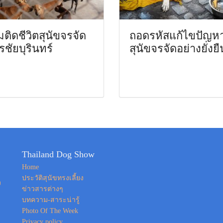
ติดชีวิตสุนัขจรจัด
ถอดรหัสแก้ไขปัญห
ชัยบุรินทร์
สุนัขจรจัดอย่างยั่งยื
Thailand Dog Show
Home
ประวัติสุนัขทรงเลี้ยง
ง
ข่าวสารต่างๆ
บทความ-สาระน่ารู้
Photo Of The Week
Privacy policy