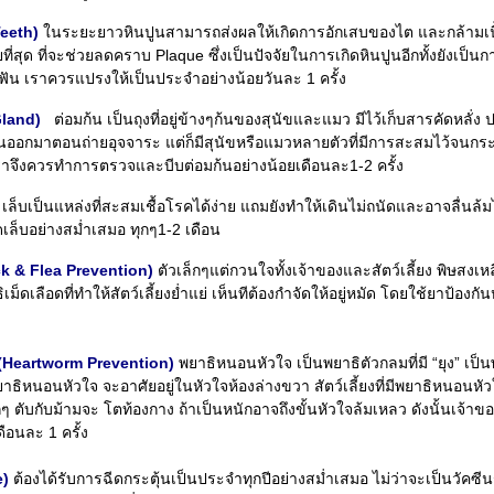
Teeth)
ในระยะยาวหินปูนสามารถส่งผลให้เกิดการอักเสบของไต และกล้ามเน
่ายที่สุด ที่จะช่วยลดคราบ Plaque ซึ่งเป็นปัจจัยในการเกิดหินปูนอีกทั้งยังเป็
น เราควรแปรงให้เป็นประจำอย่างน้อยวันละ 1 ครั้ง
Gland)
ต่อมก้น เป็นถุงที่อยู่ข้างๆก้นของสุนัขและแมว มีไว้เก็บสารคัดหลั่ง
นออกมาตอนถ่ายอุจจาระ แต่ก็มีสุนัขหรือแมวหลายตัวที่มีการสะสมไว้จนกระ
นเราจึงควรทำการตรวจและบีบต่อมก้นอย่างน้อยเดือนละ1-2 ครั้ง
เล็บเป็นแหล่งที่สะสมเชื้อโรคได้ง่าย แถมยังทำให้เดินไม่ถนัดและอาจลื่นล้
เล็บอย่างสม่ำเสมอ ทุกๆ1-2 เดือน
ick & Flea Prevention)
ตัวเล็กๆแต่กวนใจทั้งเจ้าของและสัตว์เลี้ยง พิษสงเหลือ
ดเลือดที่ทำให้สัตว์เลี้ยงย่ำแย่ เห็นทีต้องกำจัดให้อยู่หมัด โดยใช้ยาป้องกัน
จ (Heartworm Prevention)
พยาธิหนอนหัวใจ เป็นพยาธิตัวกลมที่มี “ยุง” เป็
าธิหนอนหัวใจ จะอาศัยอยู่ในหัวใจห้องล่างขวา สัตว์เลี้ยงที่มีพยาธิหนอนห
กๆ ตับกับม้ามจะ โตท้องกาง ถ้าเป็นหนักอาจถึงขั้นหัวใจล้มเหลว ดังนั้นเจ้าข
อนละ 1 ครั้ง
e)
ต้องได้รับการฉีดกระตุ้นเป็นประจำทุกปีอย่างสม่ำเสมอ ไม่ว่าจะเป็นวัคซีน