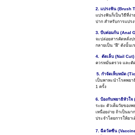
2. แปรงฟัน (Brush 
แปรงฟันก็เป็นวิธีที่ง
ปาก สำหรับการแปรงฟั
3. บีบต่อมก้น (Anal 
จะปล่อยสารคัดหลั่งป
กลายเป็น “ฝี” ดังนั้
4. ตัดเล็บ (Nail Cut)
ควรหมั่นตรวจ และตัด
5. กำจัดเห็บหมัด (T
เป็นพาหะนำโรคพยาธิเม็
1 ครั้ง
6. ป้องกันพยาธิหัวใ
ระยะ ตัวเต็มวัยของพย
เหนื่อยง่าย ถ้าเป็นมา
ประจำโดยการให้ยาเดื
7. ฉีดวัคซีน (Vaccin