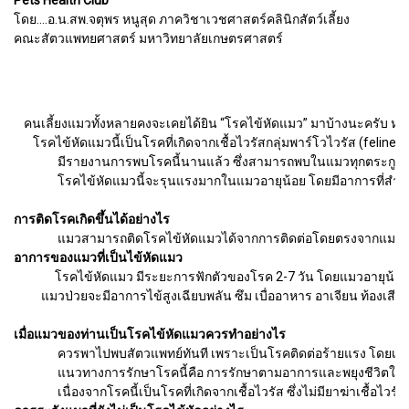
โดย....อ.น.สพ.จตุพร หนูสุด ภาควิชาเวชศาสตร์คลินิกสัตว์เลี้ยง
คณะสัตวแพทยศาสตร์ มหาวิทยาลัยเกษตรศาสตร์
คนเลี้ยงแมวทั้งหลายคงจะเคยได้ยิน “โรคไข้หัดแมว” มาบ้างนะครับ หลาย
โรคไข้หัดแมวนี้เป็นโรคที่เกิดจากเชื้อไวรัสกลุ่มพาร์โวไวรัส (felin
มีรายงานการพบโรคนี้นานแล้ว ซึ่งสามารถพบในแมวทุกตระกูล ไม่ว่าจะเป็น เ
โรคไข้หัดแมวนี้จะรุนแรงมากในแมวอายุน้อย โดยมีอาการที่สำคัญที่พบค
การติดโรคเกิดขึ้นได้อย่างไร
แมวสามารถติดโรคไข้หัดแมวได้จากการติดต่อโดยตรงจากแมวป่วยไปยังตัวอ
อาการของแมวที่เป็นไข้หัดแมว
โรคไข้หัดแมว มีระยะการฟักตัวของโรค 2-7 วัน โดยแมวอายุน้อยส่ว
แมวป่วยจะมีอาการไข้สูงเฉียบพลัน ซึม เบื่ออาหาร อาเจียน ท้องเสีย ร่
เมื่อแมวของท่านเป็นโรคไข้หัดแมวควรทำอย่างไร
ควรพาไปพบสัตวแพทย์ทันที เพราะเป็นโรคติดต่อร้ายแรง โดยเฉพาะแมวท
แนวทางการรักษาโรคนี้คือ การรักษาตามอาการและพยุงชีวิตให้สัตว์สา
เนื่องจากโรคนี้เป็นโรคที่เกิดจากเชื้อไวรัส ซึ่งไม่มียาฆ่าเชื้อไวรัส