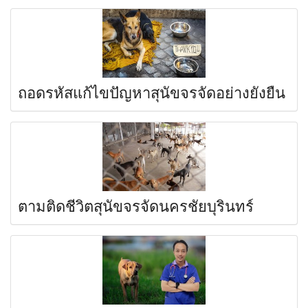
ถอดรหัสแก้ไขปัญหาสุนัขจรจัดอย่างยั่งยืน
ตามติดชีวิตสุนัขจรจัดนครชัยบุรินทร์