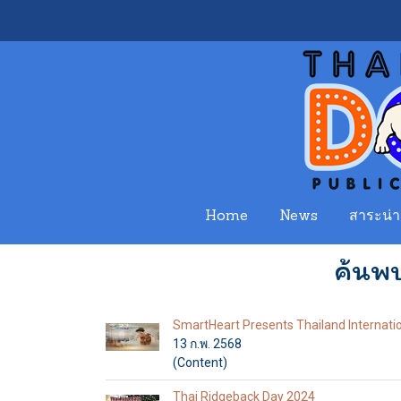
Home
News
สาระน่าร
ค้นพบ
SmartHeart Presents Thailand Internat
13 ก.พ. 2568
(Content)
Thai Ridgeback Day 2024