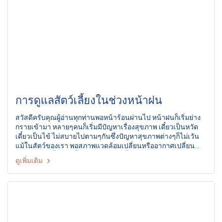
การดูแลสัตว์เลี้ยงในช่วงหน้าฝน
สวัสดีครับคุณผู้อ่านทุกท่านพอหน้าร้อนผ่านไป หน้าฝนก็เริ่มย่าง
กรายเข้ามา หลายๆคนก็เริ่มมีปัญหาเรื่องสุขภาพ เดี๋ยวเป็นหวัด
เดี๋ยวเป็นไข้ ไม่สบายไปตามๆกันซึ่งปัญหาสุขภาพต่างๆก็ไม่เวัน
แม้ในสัตว์ของเรา พอสภาพแวดล้อมเปลี่ยนหรืออากาศเปลี่ยน
ฝนตก ความชื้นเพิ่มขึ้น บางทีร่างกายทั้งคนและสัตว์ก็ปรับตัว
ดูเพิ่มเติม
ไม่ทัน พลอยป่วยไข้ได้ง่ายๆนะครับ เดี๋ยวเราจะมาคุยกันเรื่องการ
ดูแลสุขภาพสัตว์เลี้ยงในช่วงหน้าฝนกันพอคร่าวๆ โดยผมจะแบ่ง
เป็นระบบต่างๆเพื่อให้เข้าใจได้ง่ายขึ้นและเป็นเรื่องที่เจอบ่อยๆใน
ช่วงนี้ครับ ระบบทางเดินอาหาร เป็นโรคที่มาพร้อมกับหน้าฝนไม่
ว่าจะเป็นท้องเสีย อาหารเป็นพิษ หรือโรคที่ร้ายแรงเช่น โรคลำไส้
อักเสบ ซึ่งพบได้ในสุนัขทุกช่วงอายุ ช่วงหน้าฝนมีความชื้นมากขึ้น
เหมาะแก่การเจริญเติบโตของเชื้อโรค นอกจากการฉีดวัคซีนซึ่ง