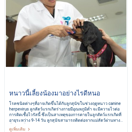
หนาวนี้เลี้ยงน้องมาอย่างไรดีหนอ
โรคชนิดต่างๆที่อาจเกิดขึ้นได้กับลูกสุนัขในช่วงฤดูหนาว canine
herpevirus ลูกสัตว์แรกเกิดร่างกายมีอุณหภูมิต่ำ จะมีความไวต่อ
การติดเชื้อไวรัสนี้ ซึ่งเป็นสาเหตุของการตายในลูกสัตว์แรกเกิดที่
อายุระหว่าง 9-14 วัน ลูกสุนัขสามารถติดต่อจากแม่สัตว์ผ่านทาง
น้ำลาย น้ำจากช่องคลอด จะมีอาการกระวนกระวาย ร้องตลอด
ดูเพิ่มเติม
เวลา ปวดท้อง หายใจถี่ อาจชักหรือเสียชีวิตภายใน 24 ชั่วโมง