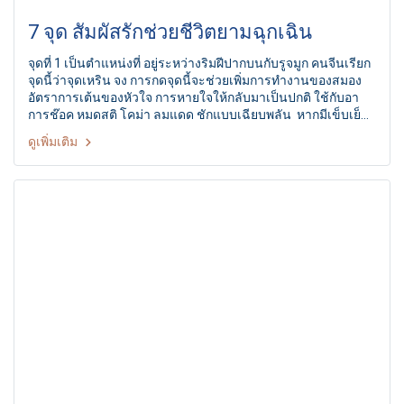
7 จุด สัมผัสรักช่วยชีวิตยามฉุกเฉิน
จุดที่ 1 เป็นตำแหน่งที่ อยู่ระหว่างริมฝีปากบนกับรูจมูก คนจีนเรียก
จุดนี้ว่าจุดเหริน จง การกดจุดนี้จะช่วยเพิ่มการทำงานของสมอง
อัตราการเต้นของหัวใจ การหายใจให้กลับมาเป็นปกติ ใช้กับอา
การช๊อค หมดสติ โคม่า ลมแดด ชักแบบเฉียบพลัน หากมีเข็บเย็บ
ผ้าหรือเข็มกลัด ที่แหลมคม สามารถล้างเช็ดแอลกอฮอลล์ให้
ดูเพิ่มเติม
สะอาด หรือไฟลนรอให้เย็นลงจิ้มตื้นๆหลายๆครั้งอาจช่วยปลุกคืน
มาได้ ในคนสามารถใช้เล็บจิกอย่างแรงได้ จุดนี้ นอกจากจะช่วย
กระตุ้นการหายใจให้เป็นปกติแล้ว ในกรณีฉุกเฉินหากมีอาการ
ช็อก ให้กดจุดนี้ได้เช่นกัน