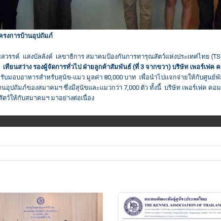
โครงการบ้านอุปถัมภ์
นายสวรรค์ แสงบัลลังค์ เลขาธิการ สมาคมป้องกันการทารุณสัตว์แห่งประเทศไทย (TS
ทียนสว่าง รองผู้จัดการทั่วไป ฝ่ายลูกค้าสัมพันธ์ (ที่ 3 จากขวา) บริษัท เพอร์เฟค
่อรับมอบอาหารสำหรับสุนัข-แมว มูลค่า 80,000 บาท เพื่อนำไปแจกจ่ายให้กับศูนย์พักพิ
อุปถัมภ์ของสมาคมฯ ซึ่งมีสุนัขและแมวกว่า 7,000 ตัว ทั้งนี้ บริษัท เพอร์เฟค คอม
ัตว์ให้กับสมาคมฯ มาอย่างต่อเนื่อง