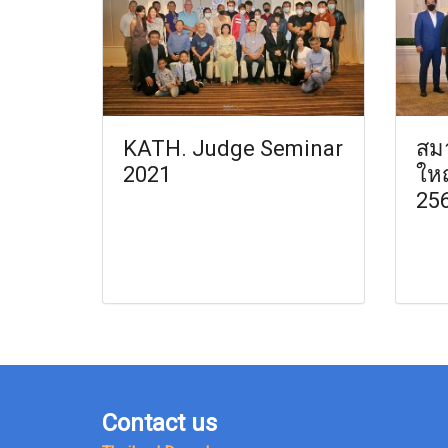
KATH. Judge Seminar
สม
2021
ให
25
Contact us