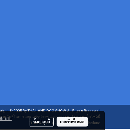
right © 2005 By THAILAND DOG SHOW All Rights Reserved.
งวนสิทธิ์ในการเผยแพร่รูปภาพ และบทความต่างๆจากเว็บไซต์นี้
นโยบาย
ตั้งค่าคุกกี้
ยอมรับทั้งหมด
THAILAND DOG SHOW : Bangkok Thailand