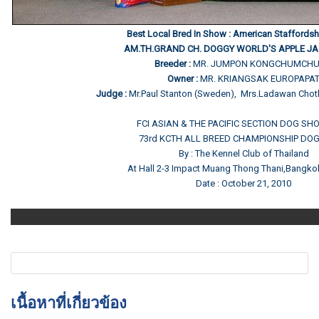
Best Local Bred In Show : American Staffordshi
AM.TH.GRAND CH. DOGGY WORLD'S APPLE JA
Breeder :
MR. JUMPON KONGCHUMCH
Owner :
MR. KRIANGSAK EUROPAPA
Judge :
Mr.Paul Stanton (Sweden), Mrs.Ladawan Choth
FCI ASIAN & THE PACIFIC SECTION DOG SH
73rd KCTH ALL BREED CHAMPIONSHIP DO
By : The Kennel Club of Thailand
At Hall 2-3 Impact Muang Thong Thani,Bangko
Date : October 21, 2010
เนื้อหาที่เกี่ยวข้อง