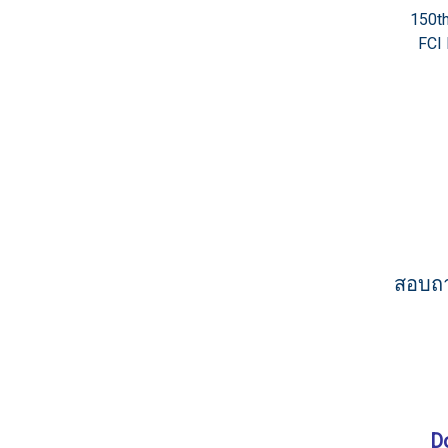
150t
FCI 
สอบถา
D