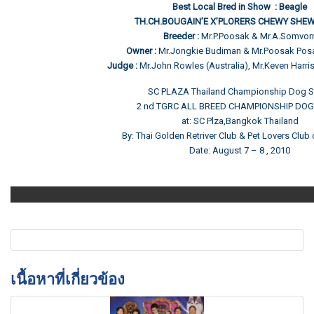
Best Local Bred in Show : Beagle
TH.CH.BOUGAIN’E X’PLORERS CHEWY SHE
Breeder :
Mr.P.Poosak & Mr.A.Somvor
Owner :
Mr.Jongkie Budiman & Mr.Poosak Pos
Judge :
Mr.John Rowles (Australia), Mr.Keven Harri
SC PLAZA Thailand Championship Dog 
2 nd TGRC ALL BREED CHAMPIONSHIP DO
at: SC Plza,Bangkok Thailand
By: Thai Golden Retriver Club & Pet Lovers Club 
Date: August 7 – 8 , 2010
เนื้อหาที่เกี่ยวข้อง