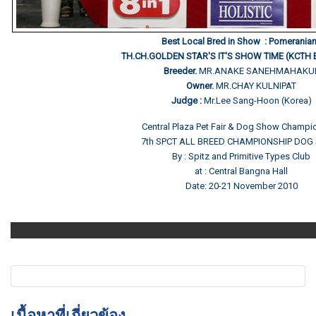
Best Local Bred in Show : Pomerania
TH.CH.GOLDEN STAR'S IT'S SHOW TIME (KCTH 
Breeder.
MR.ANAKE SANEHMAHAKU
Owner.
MR.CHAY KULNIPAT
Judge :
Mr.Lee Sang-Hoon (Korea)
Central Plaza Pet Fair & Dog Show Champi
7th SPCT ALL BREED CHAMPIONSHIP DO
By : Spitz and Primitive Types Club
at : Central Bangna Hall
Date: 20-21 November 2010
เนื้อหาที่เกี่ยวข้อง