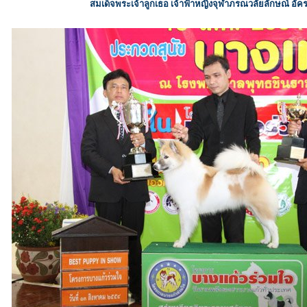
สมเด็จพระเจ้าลูกเธอ เจ้าฟ้าหญิงจุฬาภรณวลัยลักษณ์ อัค