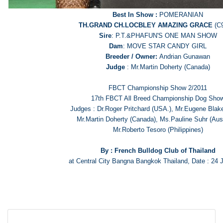
Best In Show :
POMERANIAN
TH.GRAND CH.LOCBLEY AMAZING GRACE
(C9
Sire
: P.T.&PHAFUN'S ONE MAN SHOW
Dam
: MOVE STAR CANDY GIRL
Breeder / Owner:
Andrian Gunawan
Judge
: Mr.Martin Doherty (Canada)
FBCT Championship Show 2/2011
17th FBCT All Breed Championship Dog Sho
Judges : Dr.Roger Pritchard (USA.), Mr.Eugene Blak
Mr.Martin Doherty (Canada), Ms.Pauline Suhr (Aust
Mr.Roberto Tesoro (Philippines)
By : French Bulldog Club of Thailand
at Central City Bangna Bangkok Thailand, Date : 24 