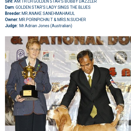
Sire:
AM.TH.CH.GOLDEN STAR’S BOBBY DAZZLER
Dam
: GOLDEN STAR’S LADY SINGS THE BLUES
Breeder:
MR.ANAKE SANEHMAHAKUL
Owner:
MR.PORNPICHAI.T & MRS.N.SUCHER
Judge:
Mr.Adrian Jones (Australian)