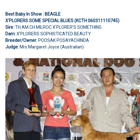
Best Baby In Show : BEAGLE
X’PLORERS SOME SPECIAL BLUES (KCTH 060311110745)
Sire:
TH.AM.CH.MILROC X’PLORER’S SOMETHING
Dam:
X’PLORERS SOPHISTICATED BEAUTY
Breeder/Owner:
POOSAK POSAYACHINDA
Judge:
Mrs.Margaret Joyce (Australian)