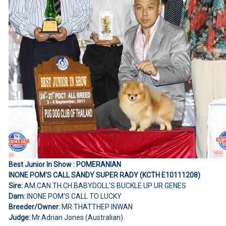
Best Junior In Show : POMERANIAN
INONE POM'S CALL SANDY SUPER RADY (KCTH E10111208)
Sire:
AM.CAN.TH.CH.BABYDOLL'S BUCKLE UP UR GENES
Dam:
INONE POM'S CALL TO LUCKY
Breeder/Owner:
MR.THATTHEP INWAN
Judge:
Mr.Adrian Jones (Australian)