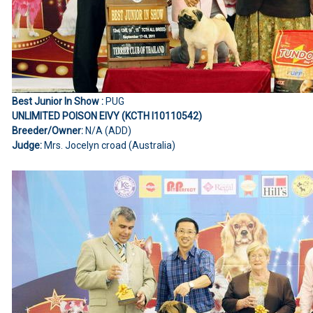
Best Junior In Show :
PUG
UNLIMITED POISON EIVY (KCTH I10110542)
Breeder/Owner:
N/A (ADD)
Judge:
Mrs. Jocelyn croad (Australia)