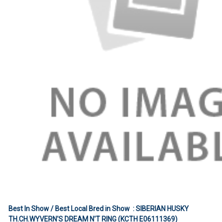
Best In Show / Best Local Bred in Show : SIBERIAN HUSKY
TH.CH.WYVERN'S DREAM N'T RING (KCTH E06111369)