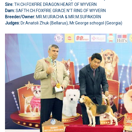
Sire:
TH.CH.FOXFIRE DRAGON HEART OF WYVERN
Dam:
SAF.TH.CH.FOXFIRE GRACE N'T RING OF WYVERN
Breeder/Owner:
MR.M.URACHA & MR.M.SUPAKORN
Judges:
Dr.Anatoli Zhuk (Bellarus), Mr.George schogol (Georgia)