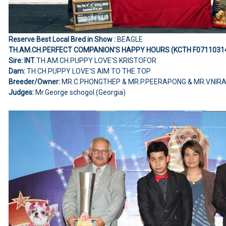
Reserve Best Local Bred in Show :
BEAGLE
TH.AM.CH.PERFECT COMPANION'S HAPPY HOURS (KCTH F0711031
Sire: INT
.TH.AM.CH.PUPPY LOVE'S KRISTOFOR
Dam:
TH.CH.PUPPY LOVE'S AIM TO THE TOP
Breeder/Owner:
MR.C.PHONGTHEP & MR.P.PEERAPONG & MR.V.NIR
Judges:
Mr.George schogol (Georgia)