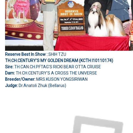
Reserve Best In Show :
SHIH TZU
TH.CH.CENTURY'S MY GOLDEN DREAM (KCTH I10110174)
Sire:
TH.CAN.CH.PFTAG'S RICKI BEAR OTTA CRUISE
Dam:
TH.CH.CENTURY'S A CROSS THE UNIVERSE
Breeder/Owner:
MRS.KUSON YONGSIRIWAN
Judge:
Dr.Anatoli Zhuk (Bellarus)