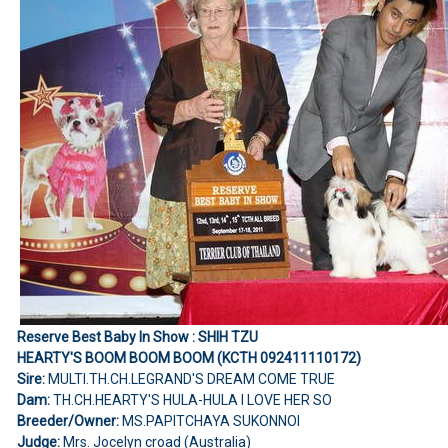
Reserve Best Baby In Show : SHIH TZU
HEARTY'S BOOM BOOM BOOM (KCTH 092411110172)
Sire:
MULTI.TH.CH.LEGRAND'S DREAM COME TRUE
Dam:
TH.CH.HEARTY'S HULA-HULA I LOVE HER SO
Breeder/Owner:
MS.PAPITCHAYA SUKONNOI
Judge:
Mrs. Jocelyn croad (Australia)