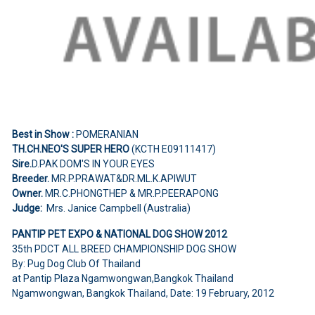
Best in Show :
POMERANIAN
TH.CH.NEO'S SUPER HERO
(KCTH E09111417)
Sire.
D.PAK DOM'S IN YOUR EYES
Breeder.
MR.P.PRAWAT&DR.ML.K.APIWUT
Owner.
MR.C.PHONGTHEP & MR.P.PEERAPONG
Judge:
Mrs. Janice Campbell (Australia)
PANTIP PET EXPO & NATIONAL DOG SHOW 2012
35th PDCT ALL BREED CHAMPIONSHIP DOG SHOW
By: Pug Dog Club Of Thailand
at Pantip Plaza Ngamwongwan,Bangkok Thailand
Ngamwongwan, Bangkok Thailand, Date: 19 February, 2012