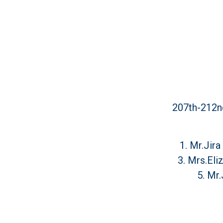
207th-212
1. Mr.Jir
3. Mrs.Eli
5. Mr