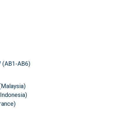
 (AB1-AB6)
(Malaysia)
Indonesia)
rance)