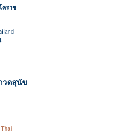
1 โคราช
ailand
4
วดสุนัข
 Thai