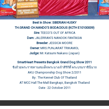
Best In Show: SIBERIAN HUSKY
TH.GRAND CH.NANDO'S BODACIOUS (KCTH E10100009)
Sire:
TEECO'S OUT OF AFRICA
Dam:
JALERRAN'S NANOOK FANTASIA
Breeder:
JESSICA MOORE
Owner:
MRS.PUNJARAT TRIKAMOL
Judge:
Mr. Katsumi Nakano (Japan)
SmartHeart Presents Bangkok Grand Dog Show 2011
ชิงถ้วยพระราชทานสมเด็จพระนางเจ้าสิริกิติ์ พระบรมราชินีนาถ
AKU Championship Dog Show 2/2011
By : The Kennel Club Of Thailand
AT MCC Hall The Mall Bangkapi, Bangkok Thailand
Date : 22 October 2011