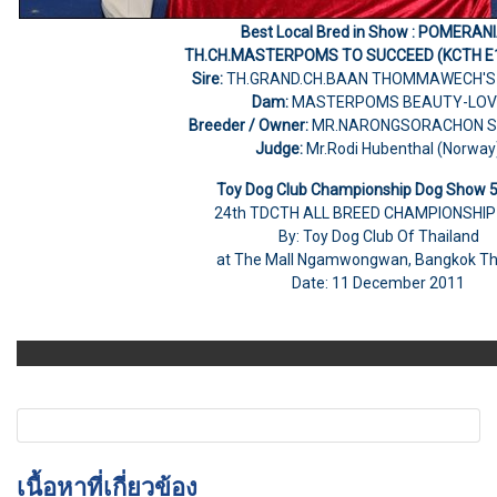
Best Local Bred in Show : POMERAN
TH.CH.MASTERPOMS TO SUCCEED (KCTH E
Sire:
TH.GRAND.CH.BAAN THOMMAWECH'S
Dam:
MASTERPOMS BEAUTY-LOV
Breeder / Owner:
MR.NARONGSORACHON S
Judge:
Mr.Rodi Hubenthal (Norway
Toy Dog Club Championship Dog Show 
24th TDCTH ALL BREED CHAMPIONSHI
By: Toy Dog Club Of Thailand
at The Mall Ngamwongwan, Bangkok Th
Date: 11 December 2011
เนื้อหาที่เกี่ยวข้อง