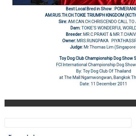
Best Local Bred in Show : POMERAN
AM.RUS.TH.CH.TOKIE TRIUMPH KINGDOM (KCT
Sire:
AM.CAN.CH.CHRISCENDO CALL T
Dam:
TOKIE'S WONDERFUL WORL
Breeder:
MR.C.PRAKIT & MR.T.CHAI
Owner:
MRS.RUNGPAKA PIYATHASSR
Judge:
Mr.Thomas Lim (Singapore
Toy Dog Club Championship Dog Show 
FCI International Championship Dog Sho
By: Toy Dog Club Of Thailand
at The Mall Ngamwongwan, Bangkok Th
Date: 11 December 2011