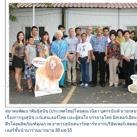
สมาคมพัฒนาพันธุ์สุนัข (ประเทศไทย)โดยคุณวนิดา บุศกรนันท์ นายกสมา
เรื่องการจูงสุนัข เเก่แฮนเลอร์ไทย เเละผู้สนใจ บรรยายโดย มิสเตอร์เอีย
ดีๆโดยผลิตภัณฑ์คุณภาพ อาหารสุนัขสมาร์ทฮาร์ท จากบริษัทเพอร์เฟคคอม
เลอร์ชั้นนำมาร่วมมากมาย 30 มค 55