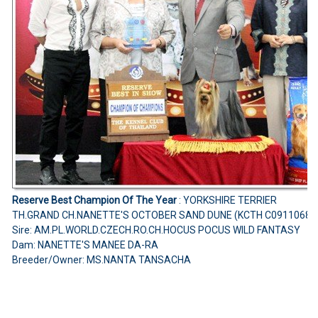
Reserve Best Champion Of The Year
: YORKSHIRE TERRIER
TH.GRAND CH.NANETTE'S OCTOBER SAND DUNE (KCTH C09110685
Sire: AM.PL.WORLD.CZECH.RO.CH.HOCUS POCUS WILD FANTASY
Dam: NANETTE'S MANEE DA-RA
Breeder/Owner: MS.NANTA TANSACHA