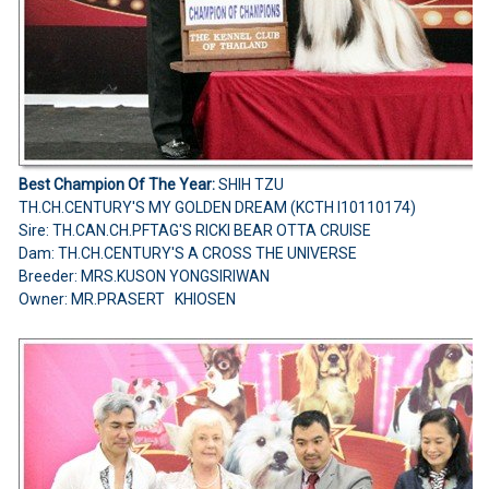
Best Champion Of The Year:
SHIH TZU
TH.CH.CENTURY'S MY GOLDEN DREAM (KCTH I10110174)
Sire: TH.CAN.CH.PFTAG'S RICKI BEAR OTTA CRUISE
Dam: TH.CH.CENTURY'S A CROSS THE UNIVERSE
Breeder: MRS.KUSON YONGSIRIWAN
Owner: MR.PRASERT KHIOSEN