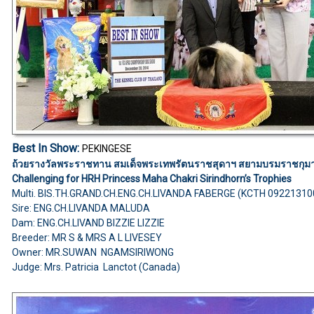
Best In Show:
PEKINGESE
ถ้วยรางวัลพระราชทาน สมเด็จพระเทพรัตนราชสุดาฯ สยามบรมราชกุมา
Challenging for HRH Princess Maha Chakri Sirindhorn’s Trophies
Multi. BIS.TH.GRAND.CH.ENG.CH.LIVANDA FABERGE (KCTH 0922131
Sire: ENG.CH.LIVANDA MALUDA
Dam: ENG.CH.LIVAND BIZZIE LIZZIE
Breeder: MR S & MRS A L LIVESEY
Owner: MR.SUWAN NGAMSIRIWONG
Judge: Mrs. Patricia Lanctot (Canada)