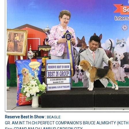
Reserve Best In Show :
BEAGLE
GR. AM.INT.TH.CH.PERFECT COMPANION'S BRUCE ALMIGHTY (KCTH
Sire: GRAND.AM.CH.LANBUR CARSON CITY