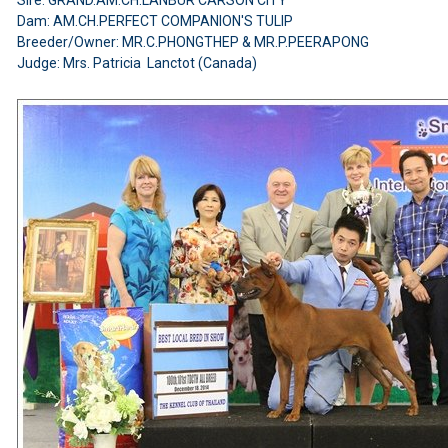
Dam: AM.CH.PERFECT COMPANION'S TULIP
Breeder/Owner: MR.C.PHONGTHEP & MR.P.PEERAPONG
Judge: Mrs. Patricia Lanctot (Canada)