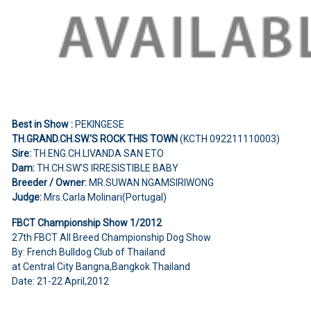
Best in Show :
PEKINGESE
TH.GRAND.CH.SW.'S ROCK THIS TOWN
(KCTH 092211110003)
Sire:
TH.ENG.CH.LIVANDA SAN ETO
Dam:
TH.CH.SW'S IRRESISTIBLE BABY
Breeder / Owner:
MR.SUWAN NGAMSIRIWONG
Judge:
Mrs.Carla Molinari(Portugal)
FBCT Championship Show 1/2012
27th FBCT All Breed Championship Dog Show
By: French Bulldog Club of Thailand
at Central City Bangna,Bangkok Thailand
Date: 21-22 April,2012