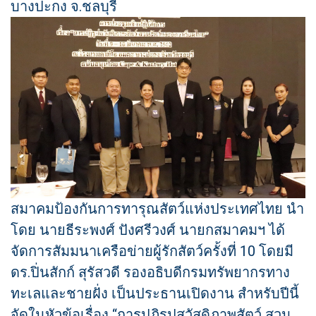
บางปะกง จ.ชลบุรี
สมาคมป้องกันการทารุณสัตว์แห่งประเทศไทย นำ
โดย นายธีระพงศ์ ปังศรีวงศ์ นายกสมาคมฯ ได้
จัดการสัมมนาเครือข่ายผู้รักสัตว์ครั้งที่ 10 โดยมี
ดร.ปิ่นสักก์ สุรัสวดี รองอธิบดีกรมทรัพยากรทาง
ทะเลและชายฝั่ง เป็นประธานเปิดงาน สำหรับปีนี้
จัดในหัวข้อเรื่อง “การปฏิรูปสวัสดิภาพสัตว์ สวน