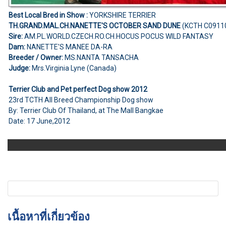
Best Local Bred in Show :
YORKSHIRE TERRIER
TH.GRAND.MAL.CH.NANETTE'S OCTOBER SAND DUNE
(KCTH C0911
Sire:
AM.PL.WORLD.CZECH.RO.CH.HOCUS POCUS WILD FANTASY
Dam:
NANETTE'S MANEE DA-RA
Breeder / Owner:
MS.NANTA TANSACHA
Judge:
Mrs.Virginia Lyne (Canada)
Terrier Club and Pet perfect Dog show 2012
23rd TCTH All Breed Championship Dog show
By: Terrier Club Of Thailand, at The Mall Bangkae
Date: 17 June,2012
เนื้อหาที่เกี่ยวข้อง