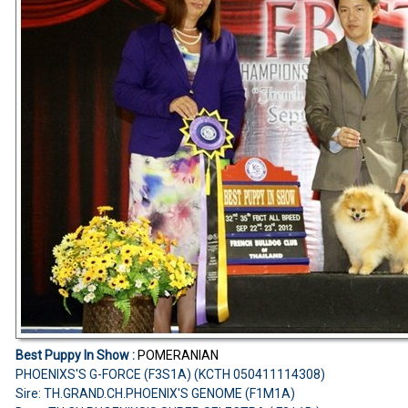
Best Puppy In Show :
POMERANIAN
PHOENIXS'S G-FORCE (F3S1A) (KCTH 050411114308)
Sire: TH.GRAND.CH.PHOENIX'S GENOME (F1M1A)