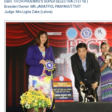
Dam: TH.CH.PHOENIXS'S SUPER SELECTRA ( F2 I 1B )
Breeder/Owner: MR.JARATPOL PANYAVUTTIVIT
Judge: Mrs.Ligita Zake (Latvia)