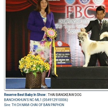
Reserve Best Baby In Show :
THAI BANGKEAW DOG
BANCHOKHUN'S NC-ML1 (054912910006)
Sire: TH.CH.NAM-CHAI OF BAN PAPHON