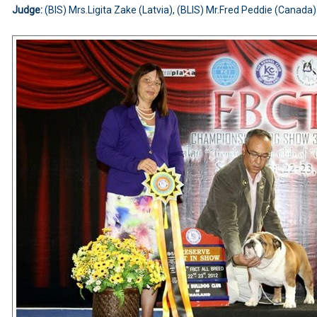
Judge:
(BIS) Mrs.Ligita Zake (Latvia)
, (BLIS)
Mr.Fred Peddie (Canada)