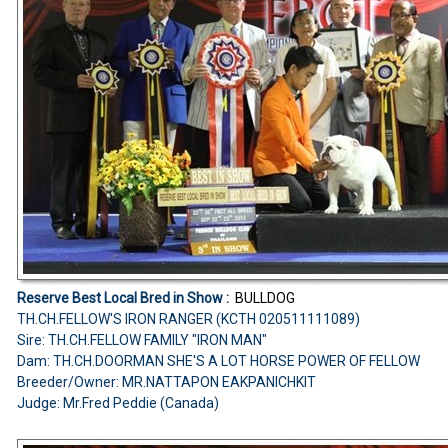
Reserve Best Local Bred in Show :
BULLDOG
TH.CH.FELLOW'S IRON RANGER (KCTH 020511111089)
Sire: TH.CH.FELLOW FAMILY "IRON MAN"
Dam: TH.CH.DOORMAN SHE'S A LOT HORSE POWER OF FELLOW
Breeder/Owner: MR.NATTAPON EAKPANICHKIT
Judge:
Mr.Fred Peddie (Canada)