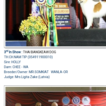
rd
3
In Show :
THAI BANGKEAW DOG
TH.CH.NAM TIP (054911900010)
Sire: HOLLY
Dam: CHEE - WA
Breeder/Owner: MR.SOMKIAT WANLA-OR
Judge: Mrs.Ligita Zake (Latvia)