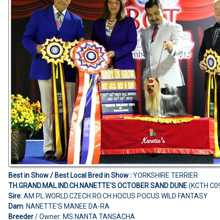
Best in Show /
Best Local Bred in Show
:
YORKSHIRE TERRIER
TH.GRAND.MAL.IND.CH.NANETTE'S OCTOBER SAND DUNE
(KCTH C0
Sire
: AM.PL.WORLD.CZECH.RO.CH.HOCUS POCUS WILD FANTASY
Dam
: NANETTE'S MANEE DA-RA
Breeder
/ Owner: MS.NANTA TANSACHA