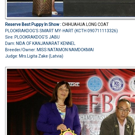
Reserve Best Puppy In Show :
CHIHUAHUA
LONG COAT
PLOOKRAKDOG'S SMART MY-HART (KCTH 090711113326)
Sire: PLOOKRAKDOG'S JABU
Dam: NIDA OF KANJANARAT KENNEL
Breeder/Owner: MISS NATAMON NAMDOKMAI
Judge: Mrs.Ligita Zake (Latvia)