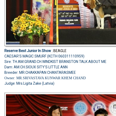
Reserve Best Junior In Show :
BEAGLE
CAESAR'S MAGIC SMURF (KCTH 060311110959)
Sire: TH.AM.GRAND.CH.WINDKIST BRANSTON TALK ABOUT ME
Dam: AM.CH.SIOUX SITY'S LITTLE ANN
Breeder: MR.CHAKKAPAN CHANTARASMEE
Owner: MR.SRIVASTAVA KUNWAR KHEM CHAND
Judge: Mrs.Ligita Zake (Latvia)