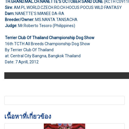
TH.GRAND.MAL.CH.NANETTE'S OCTOBER SAND DUNE
(KCTH C0911
Sire:
AM.PL.WORLD.CZECH.RO.CH.HOCUS POCUS WILD FANTASY
Dam:
NANETTE'S MANEE DA-RA
Breeder/Owner:
MS.NANTA TANSACHA
Judge:
Mr.Roberto Tesoro (Philippines)
Terrier Club Of Thailand Championship Dog Show
16th TCTH All Breeds Championship Dog Show
By:Terrier Club Of Thailand
at: Central City Bangna, Bangkok Thailand
Date: 7 Aprill, 2012
เนื้อหาที่เกี่ยวข้อง