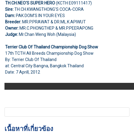
TH.CH.NEO'S SUPER HERO
(KCTH E09111417)
Sire:
TH.CH.KWANGTHONG'S COCA-CORA
Dam:
PAK DOM'S IN YOUR EYES
Breeder:
MR.P.PRAWAT & DR.ML.K.APIWUT
Owner:
MR.C.PHONGTHEP & MR.P.PEERAPONG
Judge:
Mr.Chan Weng Woh (Malaysia)
Terrier Club Of Thailand Championship Dog Show
17th TCTH All Breeds Championship Dog Show
By: Terrier Club Of Thailand
at: Central City Bangna, Bangkok Thailand
Date: 7 Aprill, 2012
เนื้อหาที่เกี่ยวข้อง