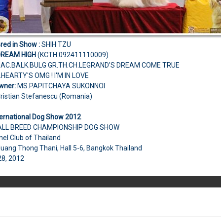
Bred in Show :
SHIH TZU
DREAM HIGH
(KCTH 092411110009)
AC.BALK.BULG GR.TH.CH.LEGRAND'S DREAM COME TRUE
.HEARTY'S OMG ! I'M IN LOVE
wner:
MS.PAPITCHAYA SUKONNOI
Cristian Stefanescu (Romania)
ternational Dog Show 2012
 ALL BREED CHAMPIONSHIP DOG SHOW
nel Club of Thailand
uang Thong Thani, Hall 5-6, Bangkok Thailand
28, 2012