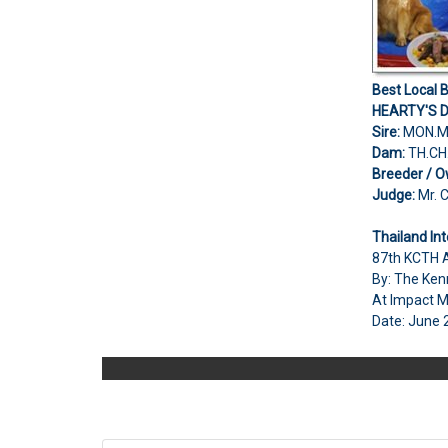
Best Local 
HEARTY'S 
Sire:
MON.M
Dam:
TH.CH
Breeder / O
Judge:
Mr. 
Thailand In
87th KCTH
By: The Ken
At Impact M
Date: June 