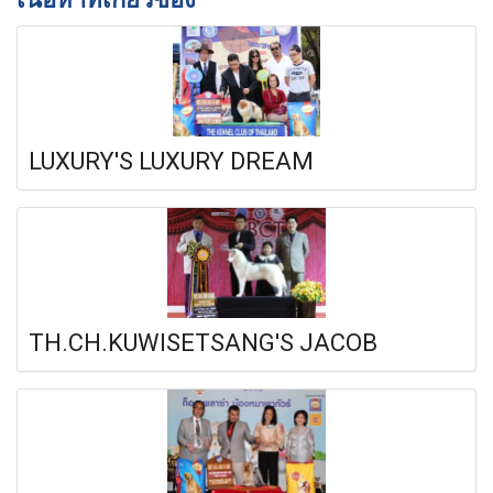
LUXURY'S LUXURY DREAM
TH.CH.KUWISETSANG'S JACOB