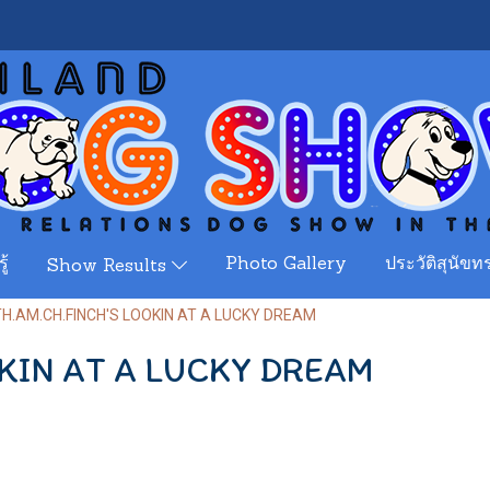
ู้
Photo Gallery
ประวัติสุนัขทร
Show Results
TH.AM.CH.FINCH'S LOOKIN AT A LUCKY DREAM
KIN AT A LUCKY DREAM