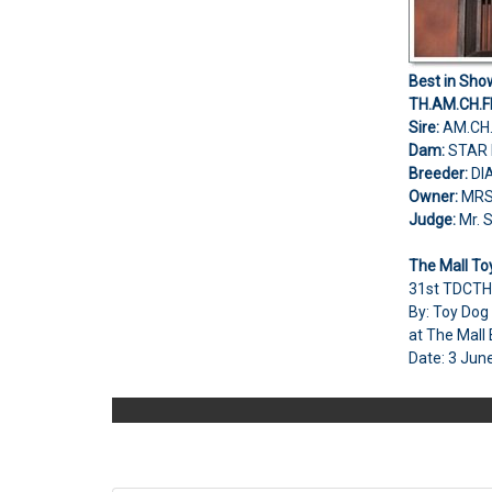
Best in Sho
TH.AM.CH.F
Sire:
AM.CH
Dam:
STAR
Breeder:
DI
Owner:
MRS
Judge:
Mr. 
The Mall T
31st TDCT
By: Toy Dog
at The Mall
Date: 3 Jun