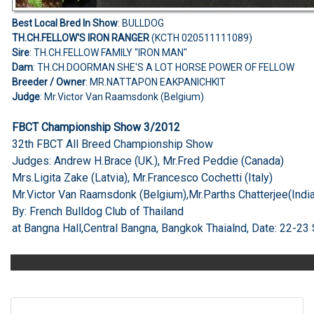
Best Local Bred In Show
: BULLDOG
TH.CH.FELLOW'S IRON RANGER
(KCTH 020511111089)
Sire
: TH.CH.FELLOW FAMILY "IRON MAN"
Dam
: TH.CH.DOORMAN SHE'S A LOT HORSE POWER OF FELLOW
Breeder / Owner
: MR.NATTAPON EAKPANICHKIT
Judge
: Mr.Victor Van Raamsdonk (Belgium)
FBCT Championship Show 3/2012
32th FBCT All Breed Championship Show
Judges: Andrew H.Brace (UK.), Mr.Fred Peddie (Canada)
Mrs.Ligita Zake (Latvia), Mr.Francesco Cochetti (Italy)
Mr.Victor Van Raamsdonk (Belgium),Mr.Parths Chatterjee(India
By: French Bulldog Club of Thailand
at Bangna Hall,Central Bangna, Bangkok Thaialnd, Date: 22-23