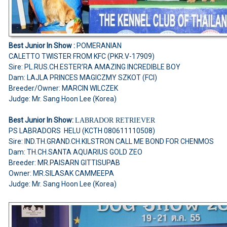
Best Junior In Show :
POMERANIAN
CALETTO TWISTER FROM KFC (PKR.V-17909)
Sire: PL.RUS.CH.ESTER’RA AMAZING INCREDIBLE BOY
Dam: LAJLA PRINCES MAGICZMY SZKOT (FCI)
Breeder/Owner: MARCIN WILCZEK
Judge: Mr. Sang Hoon Lee (Korea)
Best Junior In Show:
LABRADOR RETRIEVER
PS LABRADORS HELU (KCTH 080611110508)
Sire: IND.TH.GRAND.CH.KILSTRON CALL ME BOND FOR CHENMOS
Dam: TH.CH.SANTA AQUARIUS GOLD ZEO
Breeder: MR.PAISARN GITTISUPAB
Owner: MR.SILASAK CAMMEEPA
Judge: Mr. Sang Hoon Lee (Korea)