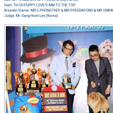
Dam: TH.CH.PUPPY LOVE’S AIM TO THE TOP
Breeder/Owner: MR.C.PHONGTHEP & MR.P.PEERAPONG & MR.V.NIR
Judge: Mr. Sang Hoon Lee (Korea)