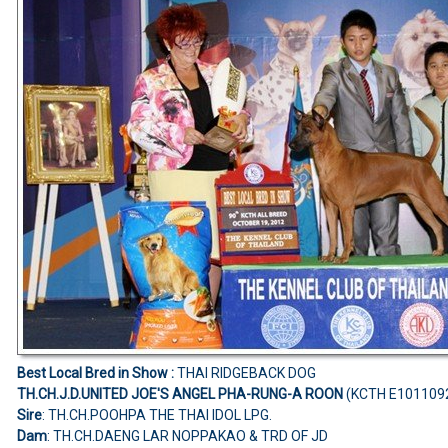
Best Local Bred in Show :
THAI RIDGEBACK DOG
TH.CH.J.D.UNITED JOE'S ANGEL PHA-RUNG-A ROON
(KCTH E101109
Sire
: TH.CH.POOHPA THE THAI IDOL LPG.
Dam
: TH.CH.DAENG LAR NOPPAKAO & TRD OF JD