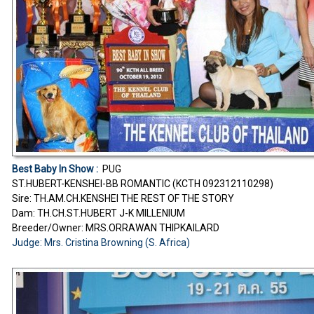
Best Baby In Show :
PUG
ST.HUBERT-KENSHEI-BB ROMANTIC (KCTH 092312110298)
Sire: TH.AM.CH.KENSHEI THE REST OF THE STORY
Dam: TH.CH.ST.HUBERT J-K MILLENIUM
Breeder/Owner: MRS.ORRAWAN THIPKAILARD
Judge: Mrs. Cristina Browning (S. Africa)