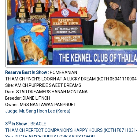
Reserve Best In Show :
POMERANIAN
TH.AM.CH.FINCH’S LOOKIN AT A LUCKY DREAM (KCTH 05041110004
Sire: AM.CH.PUFPRIDE SWEET DREAMS
Dam: STAR DREAMERS HANAH MONTANA
Breeder: DIANE L FINCH
Owner: MRS.NANTAWAN PANPRUET
Judge: Mr. Sang Hoon Lee (Korea)
rd
3
In Show :
BEAGLE
TH.AM.CH.PERFECT COMPANION’S HAPPY HOURS (KCTH F0711031
Sire: INT’TH.AM’CH.PUPPY LOVE’S KRISTOFOR