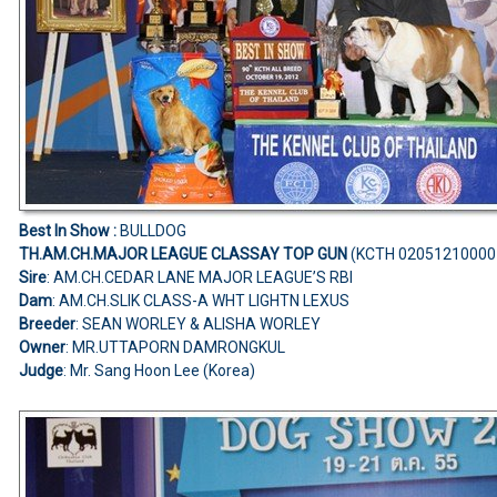
Best In Show :
BULLDOG
TH.AM.CH.MAJOR LEAGUE CLASSAY TOP GUN
(KCTH 02051210000
Sire
: AM.CH.CEDAR LANE MAJOR LEAGUE’S RBI
Dam
: AM.CH.SLIK CLASS-A WHT LIGHTN LEXUS
Breeder
: SEAN WORLEY & ALISHA WORLEY
Owner
: MR.UTTAPORN DAMRONGKUL
Judge
: Mr. Sang Hoon Lee (Korea)