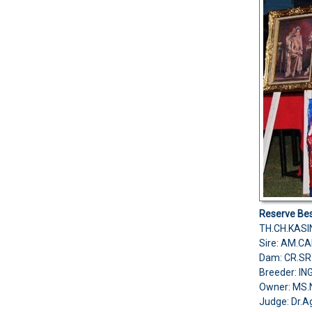
Reserve Bes
TH.CH.KASI
Sire: AM.C
Dam: CR.SR
Breeder: I
Owner: MS
Judge: Dr.A