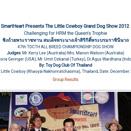
SmartHeart Presents The Little Cowboy Grand Dog Show 2012
Challenging for HRM the Queen’s Trophie
ชิงถ้วยพระราชทาน สมเด็จพระนางเจ้าสิริกิติ์พระบรมราชินีนาถ
47th TDCTH ALL BREED CHAMPIONSHIP DOG SHOW
Judges:
Mr. Kerry Lee (Australia) Mrs. Marion Watson (Australia)
loria Geringer (USA), Mr. Umit Ozkanal (Turkey), Dr.Agus Wardhana (Ind
By: Toy Dog Club Of Thailand
 Little Cowboy (Khaoyai Nakhonratchasima), Thailand, Date: December 
Group Results