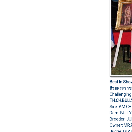
Best In Sho
ถ้วยพระราชท
Challenging
TH.CH.BULL
Sire: AM.C
Dam: BULLY
Breeder: J
Owner: MR
Judge: Dr.A