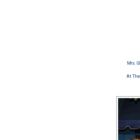
Mrs. G
At The