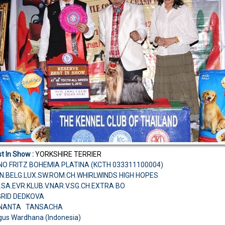
t In Show :
YORKSHIRE TERRIER
NO FRITZ BOHEMIA PLATINA (KCTH 033311100004)
AN.BELG.LUX.SW.ROM.CH.WHIRLWINDS HIGH HOPES
.SA.EVR.KLUB.V.NAR.V.SG.CH.EXTRA BO
NGRID DEDKOVA
.NANTA TANSACHA
gus Wardhana (Indonesia)