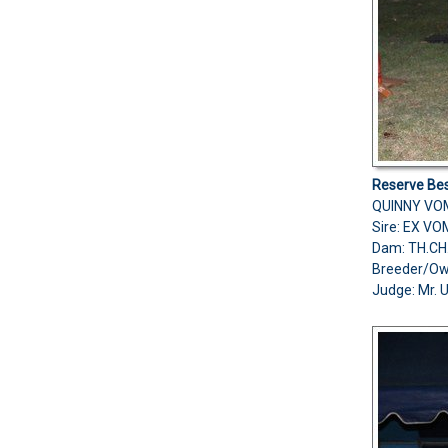
Reserve Bes
QUINNY VO
Sire: EX V
Dam: TH.C
Breeder/O
Judge: Mr. 