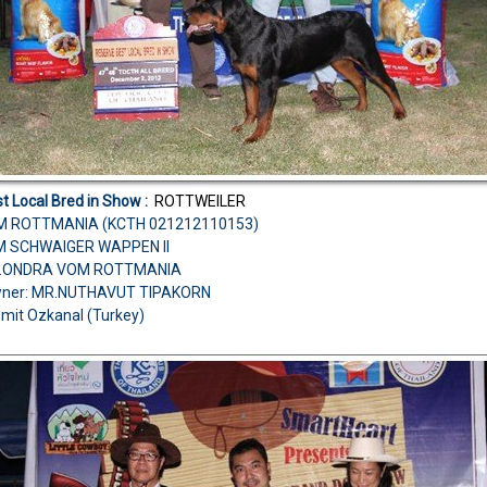
t Local Bred in Show :
ROTTWEILER
M ROTTMANIA (KCTH 021212110153)
OM SCHWAIGER WAPPEN II
H.ONDRA VOM ROTTMANIA
wner: MR.NUTHAVUT TIPAKORN
Umit Ozkanal (Turkey)