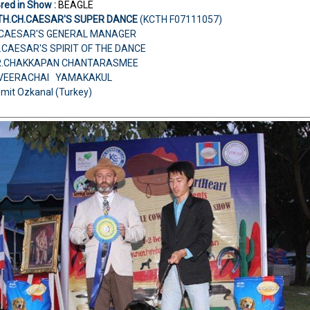
Bred in Show :
BEAGLE
.TH.CH.CAESAR'S SUPER DANCE
(KCTH F07111057)
H.CAESAR'S GENERAL MANAGER
.CAESAR'S SPIRIT OF THE DANCE
MR.CHAKKAPAN CHANTARASMEE
.VEERACHAI YAMAKAKUL
Umit Ozkanal (Turkey)