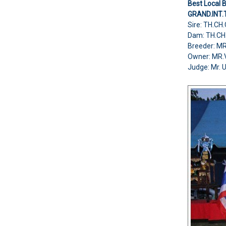
Best Local 
GRAND.INT
Sire: TH.C
Dam: TH.CH
Breeder: 
Owner: MR
Judge: Mr. 