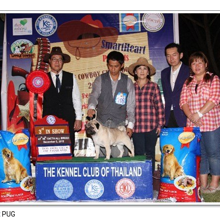
:
PUG