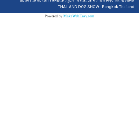
ขอสงวนสิทธิ์ในการเผยแพร่รูปภาพ และบทความต่างๆจากเว็บไซต์นี้
THAILAND DOG SHOW : Bangkok Thailand
Powered by
MakeWebEasy.com