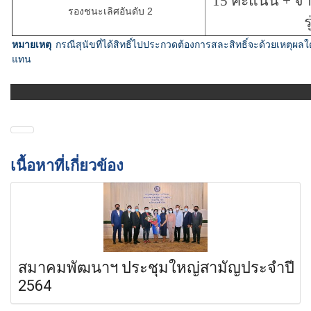
15 คะแนน + จำน
รองชนะเลิศอันดับ 2
ร
หมายเหตุ
กรณีสุนัขที่ได้สิทธิ์ไปประกวดต้องการสละสิทธิ์จะด้วยเหตุผลใด
แทน
เนื้อหาที่เกี่ยวข้อง
สมาคมพัฒนาฯ ประชุมใหญ่สามัญประจำปี
2564