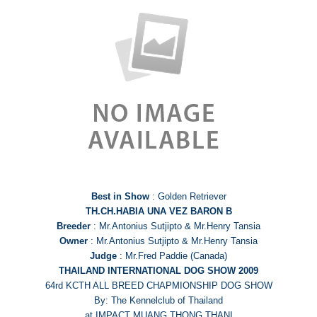
Best in Show
: Golden Retriever
TH.CH.HABIA UNA VEZ BARON B
Breeder
: Mr.Antonius Sutjipto & Mr.Henry Tansia
Owner
: Mr.Antonius Sutjipto & Mr.Henry Tansia
Judge
: Mr.Fred Paddie (Canada)
THAILAND INTERNATIONAL DOG SHOW 2009
64rd KCTH ALL BREED CHAPMIONSHIP DOG SHOW
By: The Kennelclub of Thailand
at IMPACT MUANG THONG THANI