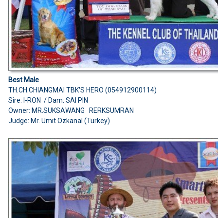
Best Male
TH.CH.CHIANGMAI TBK'S HERO (054912900114)
Sire: I-RON / Dam: SAI PIN
Owner: MR.SUKSAWANG RERKSUMRAN
Judge: Mr. Umit Ozkanal (Turkey)