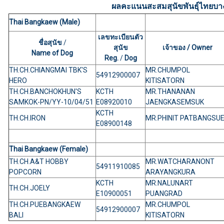
ผลคะแนนสะสมสุนัขพันธุ์ไทยบา
Thai Bangkaew (Male)
เลขทะเบียนตัว
ชื่อสุนัข
/
สุนัข
เจ้าของ / Owner
Name of Dog
Reg.
/
Dog
TH.CH.CHIANGMAI TBK'S
MR.CHUMPOL
54912900007
HERO
KITISATORN
TH.CH.BANCHOKHUN'S
KCTH
MR.THANANAN
SAMKOK-PN/YY-10/04/51
E08920010
JAENGKASEMSUK
KCTH
TH.CH.IRON
MR.PHINIT PATBANGSU
E08900148
Thai Bangkaew (Female)
TH.CH.A&T HOBBY
MR.WATCHARANONT
54911910085
POPCORN
ARAYANGKURA
KCTH
MR.NALUNART
TH.CH.JOELY
E10900051
PUANGRAD
TH.CH.PUEBANGKAEW
MR.CHUMPOL
54912900007
BALI
KITISATORN