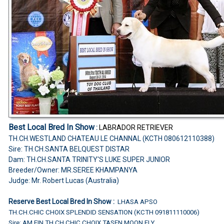
Best Local Bred In Show
:
LABRADOR RETRIEVER
TH.CH.WESTLAND CHATEAU LE CHANNAL (KCTH 080612110388)
Sire: TH.CH.SANTA BELQUEST DISTAR
Dam: TH.CH.SANTA TRINITY'S LUKE SUPER JUNIOR
Breeder/Owner: MR.SEREE KHAMPANYA
Judge: Mr. Robert Lucas (Australia)
Reserve Best Local Bred In Show :
LHASA APSO
TH.CH.CHIC CHOIX SPLENDID SENSATION (KCTH 091811110006)
Sire: AM.FIN.TH.CH.CHIC CHOIX TASEN MOON FLY