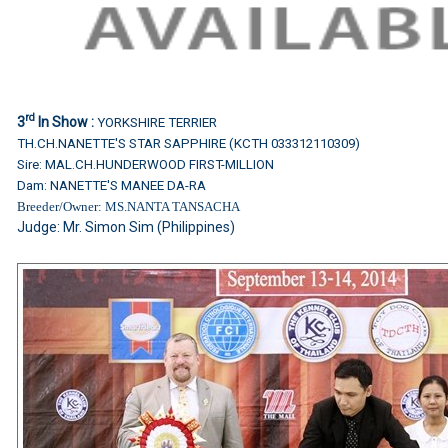
rd
3
In Show :
YORKSHIRE TERRIER
TH.CH.NANETTE'S STAR SAPPHIRE (KCTH 033312110309)
Sire: MAL.CH.HUNDERWOOD FIRST-MILLION
Dam: NANETTE'S MANEE DA-RA
Breeder/Owner: MS.NANTA TANSACHA
Judge: Mr. Simon Sim (Philippines)