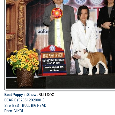
Best Puppy In Show :
BULLDOG
DEARIE (020512820001)
Sire: BEST BULL BIG HEAD
Dam: GI KOH