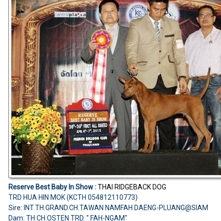
Reserve Best Baby In Show :
THAI RIDGEBACK DOG
TRD HUA HIN MOK (KCTH 054812110773)
Sire: INT.TH.GRAND.CH.TAWAN NAMFAH DAENG-PLUANG@SIAM
Dam: TH.CH.OSTEN TRD. " FAH-NGAM"