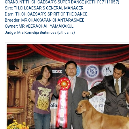
GRAND.INT.TH.CH.CAESAR'S SUPER DANCE (KCTH F07111057)
Sire: TH.CH.CAESAR'S GENERAL MANAGER
Dam: TH.CH.CAESAR'S SPIRIT OF THE DANCE
Breeder: MR.CHAKKAPAN CHANTARASMEE
Owner: MR.VEERACHAI YAMAKAKUL
Judge: Mrs.Kornelija Burtimova (Lithuania)