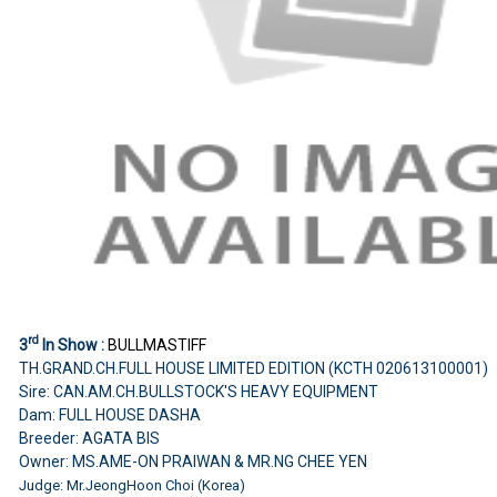
rd
3
In Show :
BULLMASTIFF
TH.GRAND.CH.FULL HOUSE LIMITED EDITION (KCTH 020613100001)
Sire: CAN.AM.CH.BULLSTOCK'S HEAVY EQUIPMENT
Dam: FULL HOUSE DASHA
Breeder: AGATA BIS
Owner: MS.AME-ON PRAIWAN & MR.NG CHEE YEN
Judge: Mr.JeongHoon Choi (Korea)