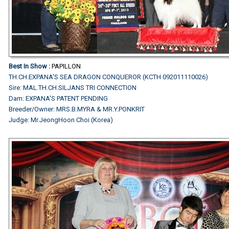
Best In Show :
PAPILLON
TH.CH.EXPANA'S SEA DRAGON CONQUEROR (KCTH 092011110026)
Sire: MAL.TH.CH.SILJANS TRI CONNECTION
Dam: EXPANA'S PATENT PENDING
Breeder/Owner: MRS.B.MYRA & MR.Y.PONKRIT
Judge: Mr.JeongHoon Choi (Korea)