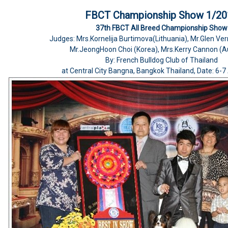
FBCT Championship Show 1/20
37th FBCT All Breed Championship Show
Judges: Mrs.Kornelija Burtimova(Lithuania), Mr.Glen Ver
Mr.JeongHoon Choi (Korea), Mrs.Kerry Cannon (Au
By: French Bulldog Club of Thailand
at Central City Bangna, Bangkok Thailand, Date: 6-7 