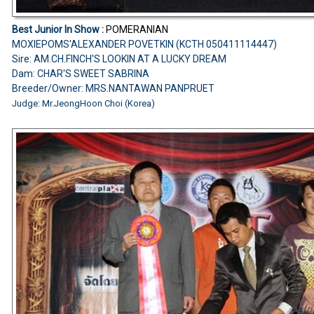
Best Junior In Show :
POMERANIAN
MOXIEPOMS'ALEXANDER POVETKIN (KCTH 050411114447)
Sire: AM.CH.FINCH'S LOOKIN AT A LUCKY DREAM
Dam: CHAR'S SWEET SABRINA
Breeder/Owner: MRS.NANTAWAN PANPRUET
Judge: Mr.JeongHoon Choi (Korea)