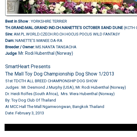
Best in Show
: YORKSHIRE TERRIER
TH.GRAND.MAL.GRAND IND.CH.NANETTE'S OCTOBER SAND DUNE
(KCTH 
Sire:
AM.PL.WORLD.CZECH.RO.CH.HOCUS POCUS WILD FANTASY
Dam:
NANETTE'S MANEE DA-RA
Breeder / Owner:
MS.NANTA TANSACHA
Mr. Rodi Hubenthal (Norway)
Judge
:
SmartHeart Presents
The Mall Toy Dog Championship Dog Show 1/2013
51st TDCTH ALL BREED CHAMPIONSHIP DOG SHOW
Judges : Mr. Desmond J.Murphy (USA), Mr. Rodi Hubenthal (Norway)
Dr. Heidi Rolfes (South Africa), Mrs. Wera Hubenthal (Norway)
By: Toy Dog Club Of Thailand
At MCC Hall The Mall Ngamwongwan, Bangkok Thailand
Date: February 3, 2013