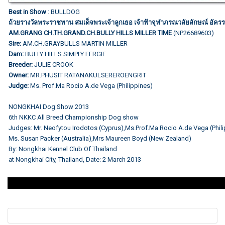
Best in Show
: BULLDOG
ถ้วยรางวัลพระราชทาน สมเด็จพระเจ้าลูกเธอ เจ้าฟ้าจุฬาภรณวลัยลักษณ์ อัครร
AM.GRANG CH.TH.GRAND.CH.BULLY HILLS MILLER TIME
(NP26689603)
Sire:
AM.CH.GRAYBULLS MARTIN MILLER
Dam:
BULLY HILLS SIMPLY FERGIE
Breeder:
JULIE CROOK
Owner:
MR.PHUSIT RATANAKULSEREROENGRIT
Judge:
Ms. Prof.Ma Rocio A.de Vega (Philippines)
NONGKHAI Dog Show 2013
6th NKKC All Breed Championship Dog show
Judges: Mr. Neofytou Irodotos (Cyprus),Ms.Prof.Ma Rocio A.de Vega (Phil
Ms. Susan Packer (Australia),Mrs Maureen Boyd (New Zealand)
By: Nongkhai Kennel Club Of Thailand
at Nongkhai City, Thailand, Date: 2 March 2013