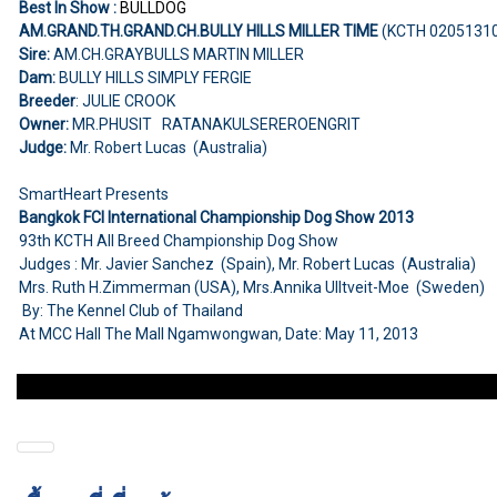
Best In Show :
BULLDOG
AM.GRAND.TH.GRAND.CH.BULLY HILLS MILLER TIME
(KCTH 0205131
Sire:
AM.CH.GRAYBULLS MARTIN MILLER
Dam:
BULLY HILLS SIMPLY FERGIE
Breeder
: JULIE CROOK
Owner:
MR.PHUSIT RATANAKULSEREROENGRIT
Judge:
Mr. Robert Lucas (Australia)
SmartHeart Presents
Bangkok FCI International Championship Dog Show 2013
93th KCTH All Breed Championship Dog Show
Judges : Mr. Javier Sanchez (Spain), Mr. Robert Lucas (Australia)
Mrs. Ruth H.Zimmerman (USA), Mrs.Annika Ulltveit-Moe (Sweden)
By: The Kennel Club of Thailand
At MCC Hall The Mall Ngamwongwan, Date: May 11, 2013