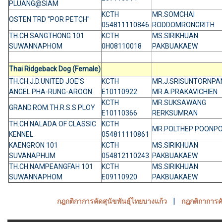
PLUANG@SIAM
KCTH
MR.SOMCHAI
OSTEN TRD "POR PETCH"
054811110846
RODDOMRONGRITH
TH.CH.SANGTHONG 101
KCTH
MS.SIRIKHUAN
SUWANNAPHOM
0H08110018
PAKBUAKAEW
Thai Ridgeback Dog (Female)
TH.CH.J.D.UNITED JOE'S
KCTH
MR.J.SRISUNTORNPAN
ANGEL PHA-RUNG-AROON
E10110922
MR.A.PRAKAVICHIEN
KCTH
MR.SUKSAWANG
GRAND.ROM.TH.R.S.S.PLOY
E10110366
RERKSUMRAN
TH.CH.NALADA OF CLASSIC
KCTH
MR.POLTHEP POONP
KENNEL
054811110861
KAENGRON 101
KCTH
MS.SIRIKHUAN
SUVANAPHUM
054812110243
PAKBUAKAEW
TH.CH.NAMPEANGFAH 101
KCTH
MS.SIRIKHUAN
SUWANNAPHOM
E09110920
PAKBUAKAEW
|
กฎกติกาการคัดสุนัขพันธุ์ไทยบางแก้ว
กฎกติกาการคั