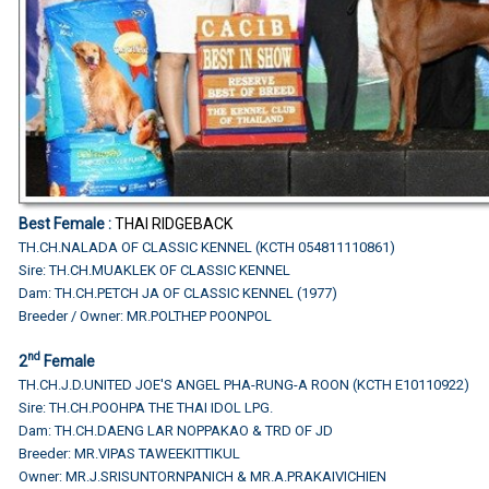
Best Female
:
THAI RIDGEBACK
TH.CH.NALADA OF CLASSIC KENNEL (KCTH 054811110861)
Sire: TH.CH.MUAKLEK OF CLASSIC KENNEL
Dam: TH.CH.PETCH JA OF CLASSIC KENNEL (1977)
Breeder / Owner: MR.POLTHEP POONPOL
nd
2
Female
TH.CH.J.D.UNITED JOE'S ANGEL PHA-RUNG-A ROON (KCTH E10110922)
Sire: TH.CH.POOHPA THE THAI IDOL LPG.
Dam: TH.CH.DAENG LAR NOPPAKAO & TRD OF JD
Breeder: MR.VIPAS TAWEEKITTIKUL
Owner: MR.J.SRISUNTORNPANICH & MR.A.PRAKAIVICHIEN