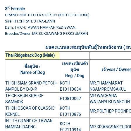
rd
3
Female
GRAND.ROM.TH.CH.R.S.S.PLOY (KCTH E10110366)
Sire: TH.CH.P.A.T.'S FAA-LANN
Dam: TH.CH.TAWAN NAMFAH RED SWAN
Breeder/Owner: MR.SUKSAWANG RERKSUMRAN
ผลคะแนนสะสมสุนัขพันธุ์ไทยหลังอาน ( สนามท
Thai Ridgeback Dog (Male)
เลขทะเบียนตัว
ชื่อสุนัข
/
สุนัข
เจ้าของ / Owner
Name of Dog
Reg.
/
Dog
TH.CH.SIAM GRAND PETCH-
KCTH
MR.THAMMARAT
AMPOL BY D-D-P
E10110634
NGAMPROMSAKUL
TH.CH.KHUN KRAI OF
MR.WACHARA
E10810007
SAMMOK
WATANYUKUNAKORN
TH.CH.OSCAR OF CLASSIC
KCTH
MR.POLTHEP POONP
KENNEL
E10110876
INT.TH.GRAND.CH.TAWAN
KCTH
NAMFAH DAENG-
MR.KRIANGSAK EURO
E07110914