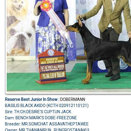
Reserve Best Junior In Show :
DOBERMANN
BASILIS BLACK AKIDO (KCTH 020912110121)
Sire: TH.CH.DESIRE'S CUPTUN JACK
Dam: BENCH MARK'S DOBE-FREEZONE
Breeder: MR.SOMCHAT ASSAVATHEPTAWEE
Owner: MR.THANANIRUN RUNGROSTANAKUL