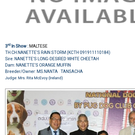
rd
3
In Show :
MALTESE
TH.CH.NANETTE'S RAIN STORM (KCTH 091911110184)
Sire: NANETTE'S LONG-DESIRED WHITE CHEETAH
Dam: NANETTE'S ORANGE MUFFIN
Breeder/Owner: MS.NANTA TANSACHA
Judge: Mrs. Rita McEvoy (Ireland)