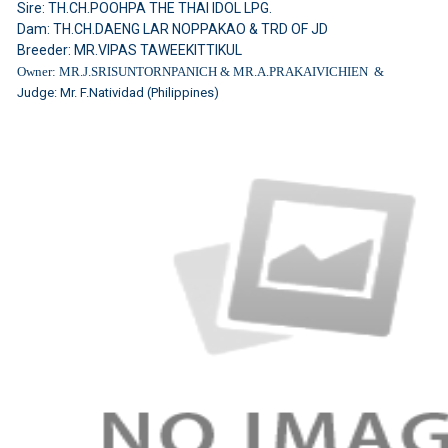
Sire: TH.CH.POOHPA THE THAI IDOL LPG.
Dam: TH.CH.DAENG LAR NOPPAKAO & TRD OF JD
Breeder: MR.VIPAS TAWEEKITTIKUL
Owner: MR.J.SRISUNTORNPANICH & MR.A.PRAKAIVICHIEN &
Judge: Mr. F.Natividad (Philippines)