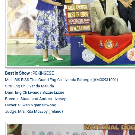
Best In Show :
PEKINGESE
Multi.BIS.BISS.Thai Grand.Eng.Ch.Livanda Faberge (AM00931001)
Sire: Eng Ch Livanda Maluda
Dam: Eng Ch Livanda Bizzie Lizzie
Breeder: Stuart and Andrea Livesey
Owner: Suwan Ngamsiriwong
Judge: Mrs. Rita McEvoy (Ireland)